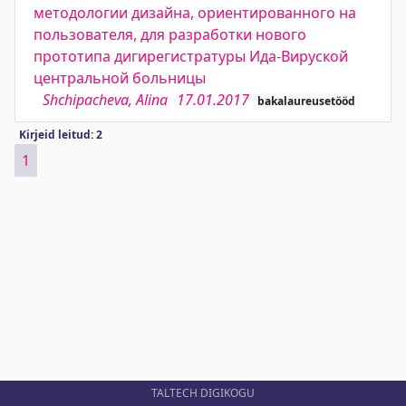
методологии дизайна, ориентированного на
пользователя, для разработки нового
прототипа дигирегистратуры Ида-Вируской
центральной больницы
Shchipacheva, Alina
17.01.2017
bakalaureusetööd
Kirjeid leitud: 2
1
TALTECH DIGIKOGU