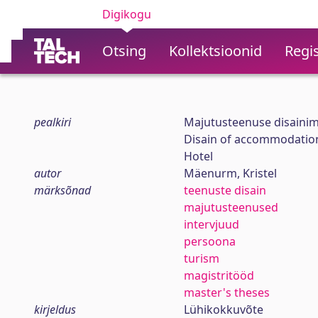
Digikogu
Otsing
Kollektsioonid
Regis
pealkiri
Majutusteenuse disainimin
Disain of accommodation 
Hotel
autor
Mäenurm, Kristel
märksõnad
teenuste disain
majutusteenused
intervjuud
persoona
turism
magistritööd
master's theses
kirjeldus
Lühikokkuvõte