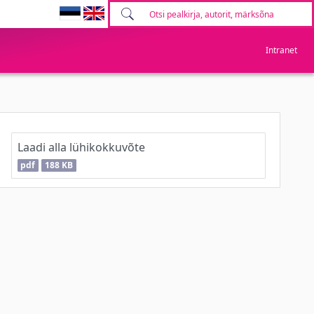
Intranet
Laadi alla lühikokkuvõte
pdf
188 KB