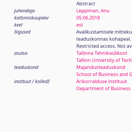
Abstract
juhendaja
Leppiman, Anu
kaitsmiskuupäev
05.06.2018
keel
est
õigused
Avalikustamisele mitteku
teaduskonnas kohapeal.
Restricted access. Not av
asutus
Tallinna Tehnikaülikool
Tallinn University of Tec
teaduskond
Majandusteaduskond
School of Business and 
instituut / kolledž
Ärikorralduse instituut
Department of Business 