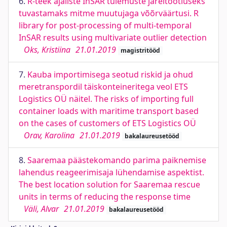
6.
R-teek ajaliste InSAR tulemuste järeltöötluseks
tuvastamaks mitme muutujaga võõrväärtusi. R
library for post-processing of multi-temporal
InSAR results using multivariate outlier detection
Oks, Kristiina
21.01.2019
magistritööd
7.
Kauba importimisega seotud riskid ja ohud
meretranspordil täiskonteineritega veol ETS
Logistics OÜ näitel. The risks of importing full
container loads with maritime transport based
on the cases of customers of ETS Logistics OÜ
Orav, Karolina
21.01.2019
bakalaureusetööd
8.
Saaremaa päästekomando parima paiknemise
lahendus reageerimisaja lühendamise aspektist.
The best location solution for Saaremaa rescue
units in terms of reducing the response time
Väli, Alvar
21.01.2019
bakalaureusetööd