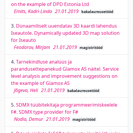
on the example of DPD Estonia Ltd
Ernits, Kadri-Linda
21.01.2019
bakalaureusetööd
3.
Dünaamiliselt uuendatav 3D kaardi lahendus
Iseautole. Dynamically updated 3D map solution
for Iseauto
Feodorov, Mirjam
21.01.2019
magistritööd
4.
Tarnekindluse analüüs ja
parandusettepanekud Glamox AS näitel. Service
level analysis and improvement suggestions on
the example of Glamox AS
Jõgeva, Heli
21.01.2019
bakalaureusetööd
5.
SDMX tüübitekitaja programmeerimiskeelele
F#. SDMX type provider for F#
Nodia, Demur
21.01.2019
magistritööd