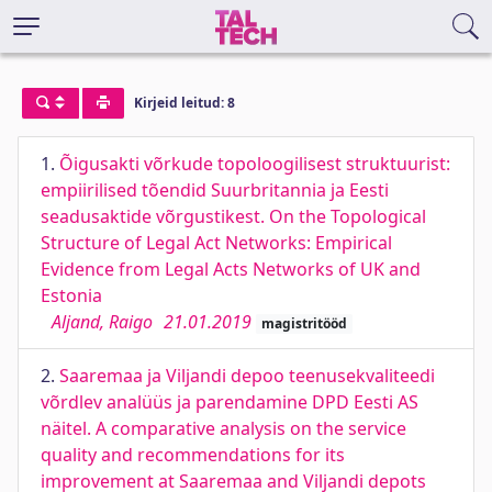
Kirjeid leitud: 8
1.
Õigusakti võrkude topoloogilisest struktuurist:
empiirilised tõendid Suurbritannia ja Eesti
seadusaktide võrgustikest. On the Topological
Structure of Legal Act Networks: Empirical
Evidence from Legal Acts Networks of UK and
Estonia
Aljand, Raigo
21.01.2019
magistritööd
2.
Saaremaa ja Viljandi depoo teenusekvaliteedi
võrdlev analüüs ja parendamine DPD Eesti AS
näitel. A comparative analysis on the service
quality and recommendations for its
improvement at Saaremaa and Viljandi depots