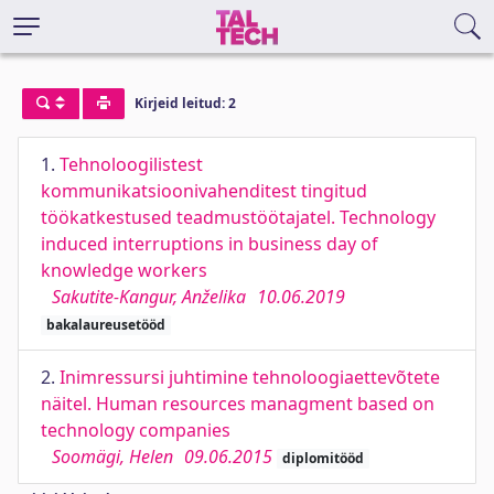
Kirjeid leitud: 2
1.
Tehnoloogilistest
kommunikatsioonivahenditest tingitud
töökatkestused teadmustöötajatel. Technology
induced interruptions in business day of
knowledge workers
Sakutite-Kangur, Anželika
10.06.2019
bakalaureusetööd
2.
Inimressursi juhtimine tehnoloogiaettevõtete
näitel. Human resources managment based on
technology companies
Soomägi, Helen
09.06.2015
diplomitööd