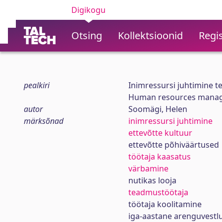
Digikogu
Otsing
Kollektsioonid
Regis
pealkiri
Inimressursi juhtimine t
Human resources manag
autor
Soomägi, Helen
märksõnad
inimressursi juhtimine
ettevõtte kultuur
ettevõtte põhiväärtused
töötaja kaasatus
värbamine
nutikas looja
teadmustöötaja
töötaja koolitamine
iga-aastane arenguvestl