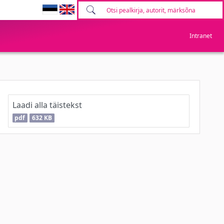
Intranet
Laadi alla täistekst
pdf
632 KB