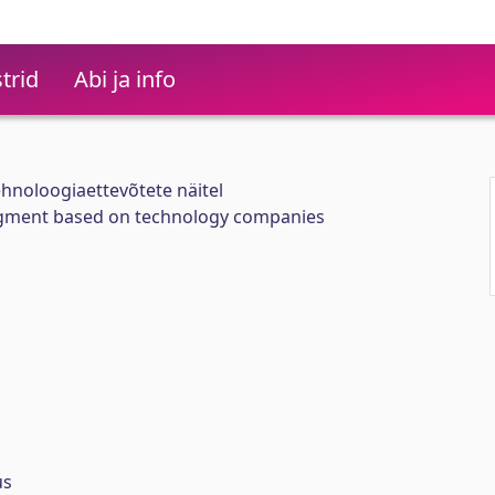
trid
Abi ja info
ehnoloogiaettevõtete näitel
ment based on technology companies
us