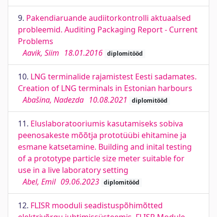
9.
Pakendiaruande audiitorkontrolli aktuaalsed
probleemid. Auditing Packaging Report - Current
Problems
Aavik, Siim
18.01.2016
diplomitööd
10.
LNG terminalide rajamistest Eesti sadamates.
Creation of LNG terminals in Estonian harbours
Abašina, Nadezda
10.08.2021
diplomitööd
11.
Eluslaboratooriumis kasutamiseks sobiva
peenosakeste mõõtja prototüübi ehitamine ja
esmane katsetamine. Building and inital testing
of a prototype particle size meter suitable for
use in a live laboratory setting
Abel, Emil
09.06.2023
diplomitööd
12.
FLISR mooduli seadistuspõhimõtted