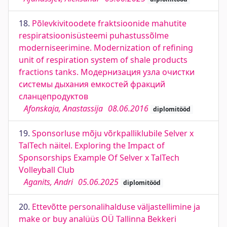
18.
Põlevkivitoodete fraktsioonide mahutite
respiratsioonisüsteemi puhastussõlme
moderniseerimine. Modernization of refining
unit of respiration system of shale products
fractions tanks. Модернизация узла очистки
системы дыхания емкостей фракций
сланцепродуктов
Afonskaja, Anastassija
08.06.2016
diplomitööd
19.
Sponsorluse mõju võrkpalliklubile Selver x
TalTech näitel. Exploring the Impact of
Sponsorships Example Of Selver x TalTech
Volleyball Club
Aganits, Andri
05.06.2025
diplomitööd
20.
Ettevõtte personalihalduse väljastellimine ja
make or buy analüüs OÜ Tallinna Bekkeri