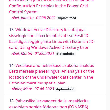
elektrivõrgu juhtimissüsteemis. FLISR Module
Configuration Principles in the Power Grid
Control System
Abel, Jaanika
07.06.2021
diplomitööd
13.
Windows Active Directory kasutajaga
sisselogimine Linux klientarvutisse Eesti ID-
kaardiga. Logging into Linux with Estonian ID-
card, Using Windows Active Directory User
Abel, Martin
01.06.2021
diplomitööd
14.
Veealuse andmekeskuse asukoha analüüs
Eesti mereala planeeringus. An analysis of the
location of the underwater data center in the
Estonian maritime spatial plan
Abner, Mark
07.06.2023
diplomitööd
15.
Rahvuslike laevaagentide ja -maaklerite
assotsiatsioonide föderatsioon (FONASBA)