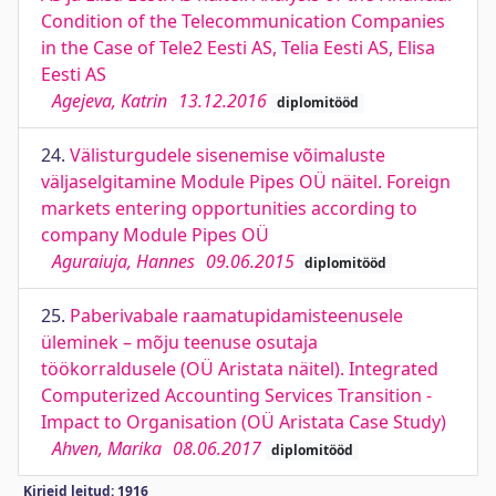
Condition of the Telecommunication Companies
in the Case of Tele2 Eesti AS, Telia Eesti AS, Elisa
Eesti AS
Agejeva, Katrin
13.12.2016
diplomitööd
24.
Välisturgudele sisenemise võimaluste
väljaselgitamine Module Pipes OÜ näitel. Foreign
markets entering opportunities according to
company Module Pipes OÜ
Aguraiuja, Hannes
09.06.2015
diplomitööd
25.
Paberivabale raamatupidamisteenusele
üleminek – mõju teenuse osutaja
töökorraldusele (OÜ Aristata näitel). Integrated
Computerized Accounting Services Transition -
Impact to Organisation (OÜ Aristata Case Study)
Ahven, Marika
08.06.2017
diplomitööd
Kirjeid leitud: 1916