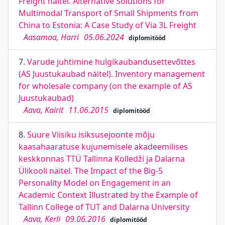
Freight näitel. Alternative Solutions for
Multimodal Transport of Small Shipments from
China to Estonia: A Case Study of Via 3L Freight
Aasamaa, Harri
05.06.2024
diplomitööd
7.
Varude juhtimine hulgikaubandusettevõttes
(AS Juustukaubad näitel). Inventory management
for wholesale company (on the example of AS
Juustukaubad)
Aava, Kairit
11.06.2015
diplomitööd
8.
Suure Viisiku isiksusejoonte mõju
kaasahaaratuse kujunemisele akadeemilises
keskkonnas TTÜ Tallinna Kolledži ja Dalarna
Ülikooli näitel. The Impact of the Big-5
Personality Model on Engagement in an
Academic Context Illustrated by the Example of
Tallinn College of TUT and Dalarna University
Aava, Kerli
09.06.2016
diplomitööd