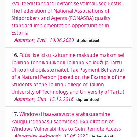
kvaliteedistandardi evitamise võimalused Eestis..
The Federation of National Associations of
Shipbrokers and Agents (FONASBA) quality
standard implementation opportunities in
Estonia
Adamson, Eveli
10.06.2020
diplomitööd
16.
Füüsilise isiku käitumine maksude maksmisel
Tallinna Tehnikaülikooli Tallinna Kolledži ja Tartu
Ülikooli üliõpilaste näitel. Tax Payment Behaviour
of a Natural Person (based on the Example of the
Students of the Tallinn College of Tallinn
University of Technology and University of Tartu)
Adamson, Siim
15.12.2016
diplomitööd
17.
Windowsi haavatavuste ärakasutamine
kaugjuurdepääsu saamiseks. Exploitation of
Windows Vulnerabilities to Gein Remote Access
Afanassjev, Aleksandr
05.06.2025
diplomitööd