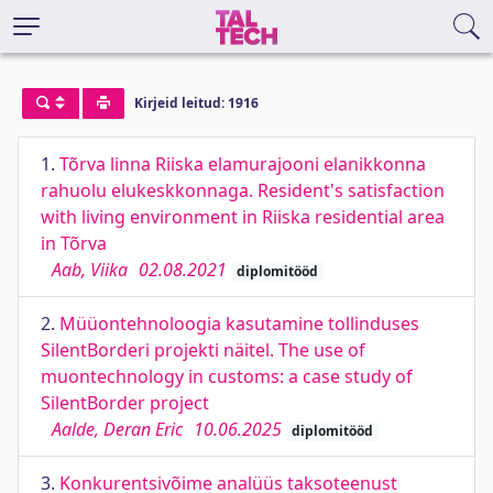
Kirjeid leitud: 1916
1.
Tõrva linna Riiska elamurajooni elanikkonna
rahuolu elukeskkonnaga. Resident's satisfaction
with living environment in Riiska residential area
in Tõrva
Aab, Viika
02.08.2021
diplomitööd
2.
Müüontehnoloogia kasutamine tollinduses
SilentBorderi projekti näitel. The use of
muontechnology in customs: a case study of
SilentBorder project
Aalde, Deran Eric
10.06.2025
diplomitööd
3.
Konkurentsivõime analüüs taksoteenust