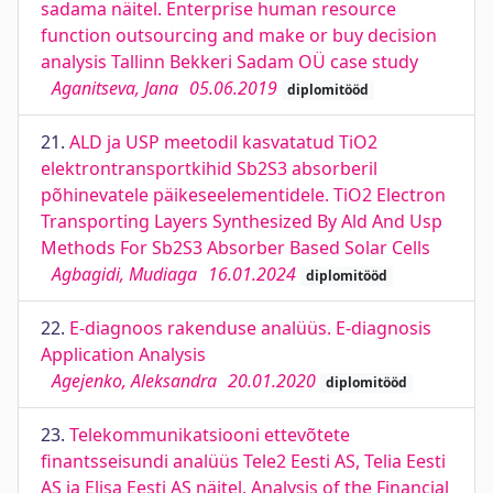
sadama näitel. Enterprise human resource
function outsourcing and make or buy decision
analysis Tallinn Bekkeri Sadam OÜ case study
Aganitseva, Jana
05.06.2019
diplomitööd
21.
ALD ja USP meetodil kasvatatud TiO2
elektrontransportkihid Sb2S3 absorberil
põhinevatele päikeseelementidele. TiO2 Electron
Transporting Layers Synthesized By Ald And Usp
Methods For Sb2S3 Absorber Based Solar Cells
Agbagidi, Mudiaga
16.01.2024
diplomitööd
22.
E-diagnoos rakenduse analüüs. E-diagnosis
Application Analysis
Agejenko, Aleksandra
20.01.2020
diplomitööd
23.
Telekommunikatsiooni ettevõtete
finantsseisundi analüüs Tele2 Eesti AS, Telia Eesti
AS ja Elisa Eesti AS näitel. Analysis of the Financial