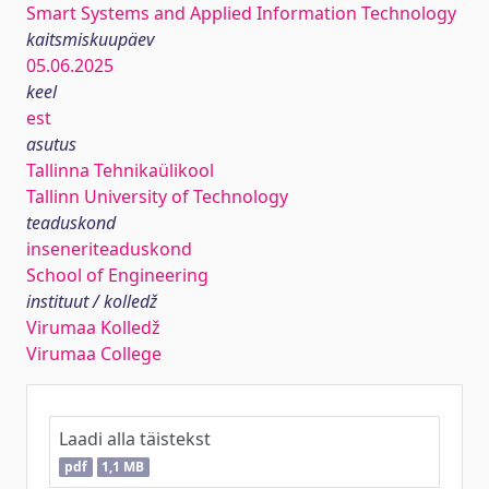
Smart Systems and Applied Information Technology
kaitsmiskuupäev
05.06.2025
keel
est
asutus
Tallinna Tehnikaülikool
Tallinn University of Technology
teaduskond
inseneriteaduskond
School of Engineering
instituut / kolledž
Virumaa Kolledž
Virumaa College
Laadi alla täistekst
pdf
1,1 MB