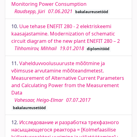
Monitoring Power Consumption
Raudsepp, Jüri
07.06.2021
bakalaureusetööd
10.
Uue tehase ENEFIT 280 - 2 elektriskeemi
kaasajastamine. Modernization of schematic
circuit diagram of the new plant ENEFIT 280 – 2
Tihhomirov, Mihhail
19.01.2018
diplomitööd
11.
Vahelduvvoolusuuruste mõõtmine ja
võimsuse arvutamine mõõteandmetest.
Measurement of Alternative Current Parameters
and Calculating Power from the Measurement
Data
Vahesaar, Heigo-Elmar
07.07.2017
bakalaureusetööd
12.
Исследование и разработка трехфазного
насыщающегося реактора = [Kolmefaasilise