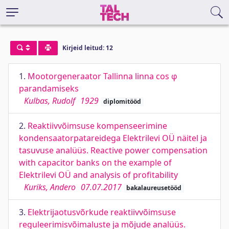
Kirjeid leitud: 12
1.
Mootorgeneraator Tallinna linna cos φ
parandamiseks
Kulbas, Rudolf
1929
diplomitööd
2.
Reaktiivvõimsuse kompenseerimine
kondensaatorpatareidega Elektrilevi OÜ näitel ja
tasuvuse analüüs. Reactive power compensation
with capacitor banks on the example of
Elektrilevi OÜ and analysis of profitability
Kuriks, Andero
07.07.2017
bakalaureusetööd
3.
Elektrijaotusvõrkude reaktiivvõimsuse
reguleerimisvõimaluste ja mõjude analüüs.