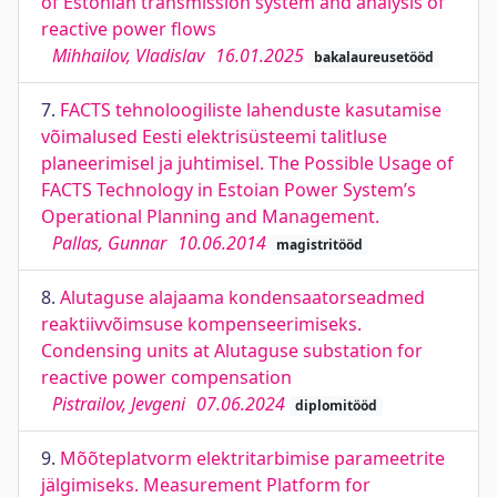
of Estonian transmission system and analysis of
reactive power flows
Mihhailov, Vladislav
16.01.2025
bakalaureusetööd
7.
FACTS tehnoloogiliste lahenduste kasutamise
võimalused Eesti elektrisüsteemi talitluse
planeerimisel ja juhtimisel. The Possible Usage of
FACTS Technology in Estoian Power System’s
Operational Planning and Management.
Pallas, Gunnar
10.06.2014
magistritööd
8.
Alutaguse alajaama kondensaatorseadmed
reaktiivvõimsuse kompenseerimiseks.
Condensing units at Alutaguse substation for
reactive power compensation
Pistrailov, Jevgeni
07.06.2024
diplomitööd
9.
Mõõteplatvorm elektritarbimise parameetrite
jälgimiseks. Measurement Platform for