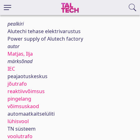
pealkiri
Alutechi tehase elektrivarustus
Power supply of Alutech factory
autor
Matjas, Ilja
märksõnad
IEC
peajaotuskeskus
jõutrafo
reaktiivvõimsus
pingelang
võimsuskaod
automaatkaitselüliti
lühisvool
TN süsteem
voolutrafo