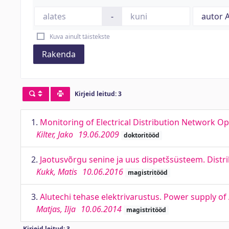
-
Kuva ainult täistekste
Rakenda
Kirjeid leitud: 3
1.
Monitoring of Electrical Distribution Network Ope
Kilter, Jako
19.06.2009
doktoritööd
2.
Jaotusvõrgu senine ja uus dispetšsüsteem. Dist
Kukk, Matis
10.06.2016
magistritööd
3.
Alutechi tehase elektrivarustus. Power supply of
Matjas, Ilja
10.06.2014
magistritööd
Kirjeid leitud: 3