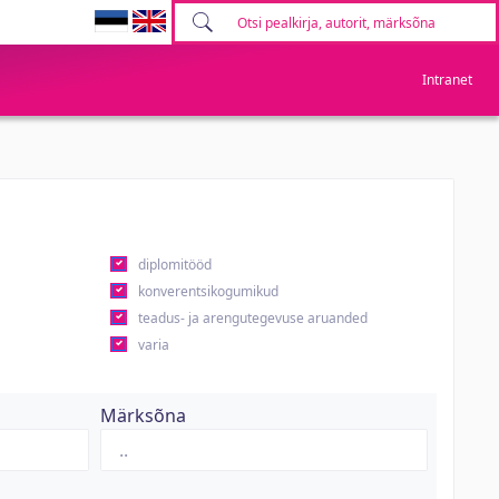
Intranet
diplomitööd
konverentsikogumikud
teadus- ja arengutegevuse aruanded
varia
Märksõna