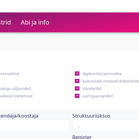
trid
Abi ja info
ureusetööd
digiteeritud perioodika
kaitsmisele minevad doktoritööd
ukogu väljaanded
standardid
ülikooli toimetised
uuringuaruanded
hendaja/koostaja
Struktuuriüksus
Register