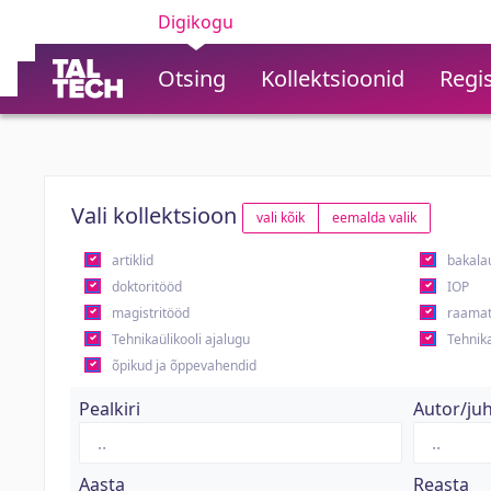
Digikogu
Otsing
Kollektsioonid
Regis
Vali kollektsioon
vali kõik
eemalda valik
artiklid
bakala
doktoritööd
IOP
magistritööd
raamat
Tehnikaülikooli ajalugu
Tehnika
õpikud ja õppevahendid
Pealkiri
Autor/ju
Aasta
Reasta