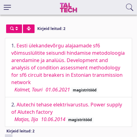
Kirjeid leitud: 2
1.
Eesti ülekandevõrgu alajaamade sf6
võimsuslülitite seisundi hindamise metodoloogia
arendamine ja analüüs. Development and
analysis of condition assessment methodology
for sf6 circuit breakers in Estonian transmission
network
Kalmet, Tauri
01.06.2021
magistritööd
2.
Alutechi tehase elektrivarustus. Power supply
of Alutech factory
Matjas, Ilja
10.06.2014
magistritööd
Kirjeid leitud: 2