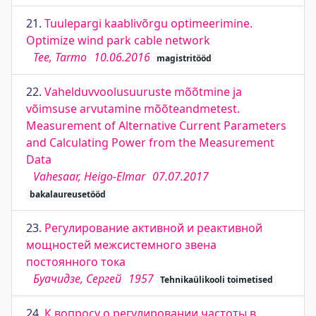
21.
Tuulepargi kaablivõrgu optimeerimine.
Optimize wind park cable network
Tee, Tarmo
10.06.2016
magistritööd
22.
Vahelduvvoolusuuruste mõõtmine ja
võimsuse arvutamine mõõteandmetest.
Measurement of Alternative Current Parameters
and Calculating Power from the Measurement
Data
Vahesaar, Heigo-Elmar
07.07.2017
bakalaureusetööd
23.
Регулирование активной и реактивной
мощностей межсистемного звена
постоянного тока
Буачидзе, Сергей
1957
Tehnikaülikooli toimetised
24.
К вопросу о регулировании частоты в