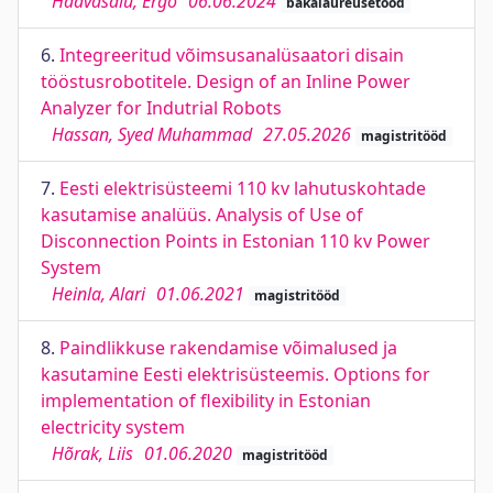
Haavasalu, Ergo
06.06.2024
bakalaureusetööd
6.
Integreeritud võimsusanalüsaatori disain
tööstusrobotitele. Design of an Inline Power
Analyzer for Indutrial Robots
Hassan, Syed Muhammad
27.05.2026
magistritööd
7.
Eesti elektrisüsteemi 110 kv lahutuskohtade
kasutamise analüüs. Analysis of Use of
Disconnection Points in Estonian 110 kv Power
System
Heinla, Alari
01.06.2021
magistritööd
8.
Paindlikkuse rakendamise võimalused ja
kasutamine Eesti elektrisüsteemis. Options for
implementation of flexibility in Estonian
electricity system
Hõrak, Liis
01.06.2020
magistritööd