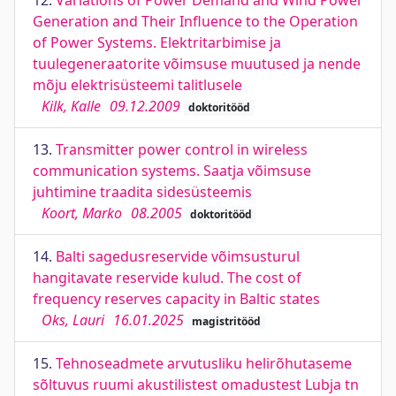
12.
Variations of Power Demand and Wind Power
Generation and Their Influence to the Operation
of Power Systems. Elektritarbimise ja
tuulegeneraatorite võimsuse muutused ja nende
mõju elektrisüsteemi talitlusele
Kilk, Kalle
09.12.2009
doktoritööd
13.
Transmitter power control in wireless
communication systems. Saatja võimsuse
juhtimine traadita sidesüsteemis
Koort, Marko
08.2005
doktoritööd
14.
Balti sagedusreservide võimsusturul
hangitavate reservide kulud. The cost of
frequency reserves capacity in Baltic states
Oks, Lauri
16.01.2025
magistritööd
15.
Tehnoseadmete arvutusliku helirõhutaseme
sõltuvus ruumi akustilistest omadustest Lubja tn