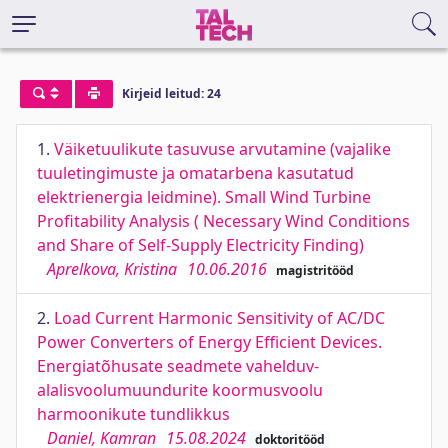
Kirjeid leitud: 24
1.
Väiketuulikute tasuvuse arvutamine (vajalike
tuuletingimuste ja omatarbena kasutatud
elektrienergia leidmine). Small Wind Turbine
Profitability Analysis ( Necessary Wind Conditions
and Share of Self-Supply Electricity Finding)
Aprelkova, Kristina
10.06.2016
magistritööd
2.
Load Current Harmonic Sensitivity of AC/DC
Power Converters of Energy Efficient Devices.
Energiatõhusate seadmete vahelduv-
alalisvoolumuundurite koormusvoolu
harmoonikute tundlikkus
Daniel, Kamran
15.08.2024
doktoritööd