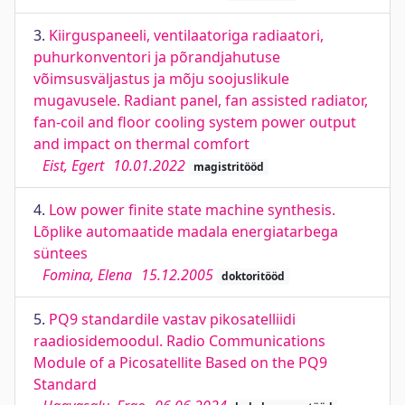
3.
Kiirguspaneeli, ventilaatoriga radiaatori,
puhurkonventori ja põrandjahutuse
võimsusväljastus ja mõju soojuslikule
mugavusele. Radiant panel, fan assisted radiator,
fan-coil and floor cooling system power output
and impact on thermal comfort
Eist, Egert
10.01.2022
magistritööd
4.
Low power finite state machine synthesis.
Lõplike automaatide madala energiatarbega
süntees
Fomina, Elena
15.12.2005
doktoritööd
5.
PQ9 standardile vastav pikosatelliidi
raadiosidemoodul. Radio Communications
Module of a Picosatellite Based on the PQ9
Standard