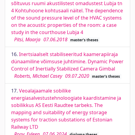
sõltuvus ruumi akustilistest omadustest Lubja tn
4 Kohtuhoone kohtusaali näitel. The dependence
of the sound pressure level of the HVAC systems
on the acoustic properties of the room: a case
study in the courthouse Lubja 4
Pitsi, Maarja
07.06.2018
master's theses
16.
Inertsiaalselt stabiliseeritud kaamerapiiraja
dünaamiline võimsuse juhtimine. Dynamic Power
Control of Inertially Stabilized Camera Gimbal
Roberts, Michael Casey
09.07.2020
master's theses
17.
Veoalajaamale sobilike
energiasalvestustehnoloogiate kaardistamine ja
sobilikkus AS Eesti Raudtee tarbeks. The
mapping and suitability of energy storage
systems for traction substations of Estonian
Railway LTD
Roov, Eyleen
07.06.2024
diploma theses