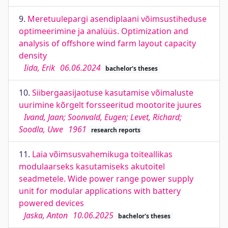
9.
Meretuulepargi asendiplaani võimsustiheduse
optimeerimine ja analüüs. Optimization and
analysis of offshore wind farm layout capacity
density
Iida, Erik
06.06.2024
bachelor's theses
10.
Siibergaasijaotuse kasutamise võimaluste
uurimine kõrgelt forsseeritud mootorite juures
Ivand, Jaan; Soonvald, Eugen; Levet, Richard;
Soodla, Uwe
1961
research reports
11.
Laia võimsusvahemikuga toiteallikas
modulaarseks kasutamiseks akutoitel
seadmetele. Wide power range power supply
unit for modular applications with battery
powered devices
Jaska, Anton
10.06.2025
bachelor's theses