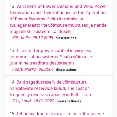
12.
Variations of Power Demand and Wind Power
Generation and Their Influence to the Operation
of Power Systems. Elektritarbimise ja
tuulegeneraatorite võimsuse muutused ja nende
mõju elektrisüsteemi talitlusele
Kilk, Kalle
09.12.2009
dissertations
13.
Transmitter power control in wireless
communication systems. Saatja võimsuse
juhtimine traadita sidesüsteemis
Koort, Marko
08.2005
dissertations
14.
Balti sagedusreservide võimsusturul
hangitavate reservide kulud. The cost of
frequency reserves capacity in Baltic states
Oks, Lauri
16.01.2025
master's theses
15.
Tehnoseadmete arvutusliku helirõhutaseme