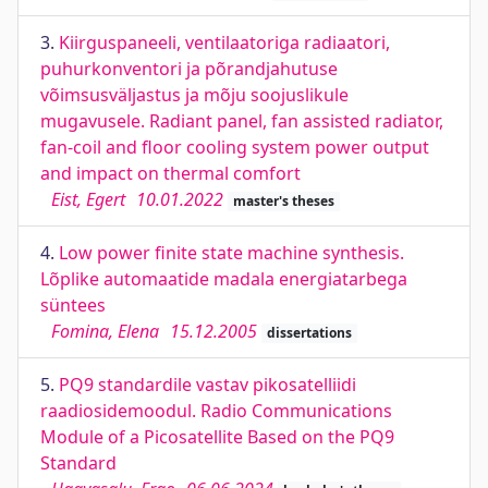
3.
Kiirguspaneeli, ventilaatoriga radiaatori,
puhurkonventori ja põrandjahutuse
võimsusväljastus ja mõju soojuslikule
mugavusele. Radiant panel, fan assisted radiator,
fan-coil and floor cooling system power output
and impact on thermal comfort
Eist, Egert
10.01.2022
master's theses
4.
Low power finite state machine synthesis.
Lõplike automaatide madala energiatarbega
süntees
Fomina, Elena
15.12.2005
dissertations
5.
PQ9 standardile vastav pikosatelliidi
raadiosidemoodul. Radio Communications
Module of a Picosatellite Based on the PQ9
Standard