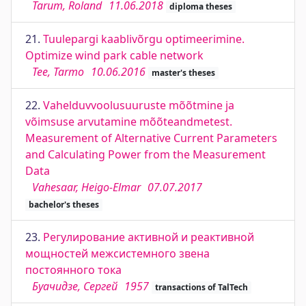
Tarum, Roland
11.06.2018
diploma theses
21.
Tuulepargi kaablivõrgu optimeerimine.
Optimize wind park cable network
Tee, Tarmo
10.06.2016
master's theses
22.
Vahelduvvoolusuuruste mõõtmine ja
võimsuse arvutamine mõõteandmetest.
Measurement of Alternative Current Parameters
and Calculating Power from the Measurement
Data
Vahesaar, Heigo-Elmar
07.07.2017
bachelor's theses
23.
Регулирование активной и реактивной
мощностей межсистемного звена
постоянного тока
Буачидзе, Сергей
1957
transactions of TalTech