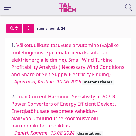
items found: 24
1.
Väiketuulikute tasuvuse arvutamine (vajalike
tuuletingimuste ja omatarbena kasutatud
elektrienergia leidmine). Small Wind Turbine
Profitability Analysis ( Necessary Wind Conditions
and Share of Self-Supply Electricity Finding)
Aprelkova, Kristina
10.06.2016
master's theses
2.
Load Current Harmonic Sensitivity of AC/DC
Power Converters of Energy Efficient Devices.
Energiatõhusate seadmete vahelduv-
alalisvoolumuundurite koormusvoolu
harmoonikute tundlikkus
Daniel, Kamran
15.08.2024
dissertations