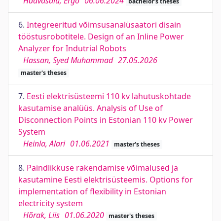
Haavasalu, Ergo
06.06.2024
bachelor's theses
6.
Integreeritud võimsusanalüsaatori disain
tööstusrobotitele. Design of an Inline Power
Analyzer for Indutrial Robots
Hassan, Syed Muhammad
27.05.2026
master's theses
7.
Eesti elektrisüsteemi 110 kv lahutuskohtade
kasutamise analüüs. Analysis of Use of
Disconnection Points in Estonian 110 kv Power
System
Heinla, Alari
01.06.2021
master's theses
8.
Paindlikkuse rakendamise võimalused ja
kasutamine Eesti elektrisüsteemis. Options for
implementation of flexibility in Estonian
electricity system
Hõrak, Liis
01.06.2020
master's theses