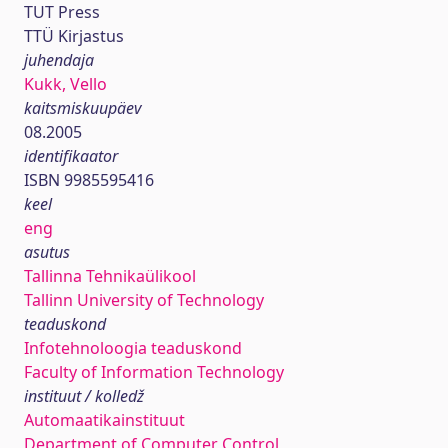
TUT Press
TTÜ Kirjastus
juhendaja
Kukk, Vello
kaitsmiskuupäev
08.2005
identifikaator
ISBN 9985595416
keel
eng
asutus
Tallinna Tehnikaülikool
Tallinn University of Technology
teaduskond
Infotehnoloogia teaduskond
Faculty of Information Technology
instituut / kolledž
Automaatikainstituut
Department of Computer Control