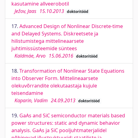
kasutamine allveerobotil
Ježov, Jaas
15.10.2013
doktoritööd
17.
Advanced Design of Nonlinear Discrete-time
and Delayed Systems. Diskreetsete ja
hilistumistega mittelineaarsete
juhtimissüsteemide süntees
Kaldmäe, Arvo
15.06.2016
doktoritööd
18.
Transformation of Nonlinear State Equations
into Observer Form. Mittelineaarsete
olekuvõrrandite olekutaastaja kujule
teisendamine
Kaparin, Vadim
24.09.2013
doktoritööd
19.
GaAs and SiC semiconductor materials based
power structures: static and dynamic behavior
analysis. GaAs ja SiC pooljuhtmaterjalidel
põhinevad jõustruktuurid: staatiliste ja