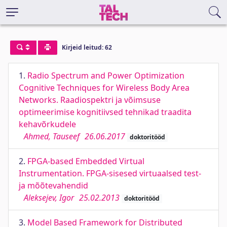
Kirjeid leitud: 62
1.
Radio Spectrum and Power Optimization
Cognitive Techniques for Wireless Body Area
Networks. Raadiospektri ja võimsuse
optimeerimise kognitiivsed tehnikad traadita
kehavõrkudele
Ahmed, Tauseef
26.06.2017
doktoritööd
2.
FPGA-based Embedded Virtual
Instrumentation. FPGA-sisesed virtuaalsed test-
ja mõõtevahendid
Aleksejev, Igor
25.02.2013
doktoritööd
3.
Model Based Framework for Distributed