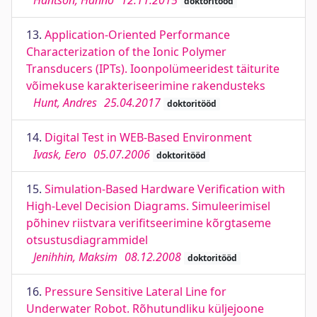
Hantson, Hanno
12.11.2015
doktoritööd
13.
Application-Oriented Performance
Characterization of the Ionic Polymer
Transducers (IPTs). Ioonpolümeeridest täiturite
võimekuse karakteriseerimine rakendusteks
Hunt, Andres
25.04.2017
doktoritööd
14.
Digital Test in WEB-Based Environment
Ivask, Eero
05.07.2006
doktoritööd
15.
Simulation-Based Hardware Verification with
High-Level Decision Diagrams. Simuleerimisel
põhinev riistvara verifitseerimine kõrgtaseme
otsustusdiagrammidel
Jenihhin, Maksim
08.12.2008
doktoritööd
16.
Pressure Sensitive Lateral Line for
Underwater Robot. Rõhutundliku küljejoone