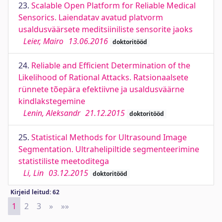
23.
Scalable Open Platform for Reliable Medical
Sensorics. Laiendatav avatud platvorm
usaldusväärsete meditsiiniliste sensorite jaoks
Leier, Mairo
13.06.2016
doktoritööd
24.
Reliable and Efficient Determination of the
Likelihood of Rational Attacks. Ratsionaalsete
rünnete tõepära efektiivne ja usaldusväärne
kindlakstegemine
Lenin, Aleksandr
21.12.2015
doktoritööd
25.
Statistical Methods for Ultrasound Image
Segmentation. Ultrahelipiltide segmenteerimine
statistiliste meetoditega
Li, Lin
03.12.2015
doktoritööd
Kirjeid leitud: 62
1
2
3
»
Next
»»
Last