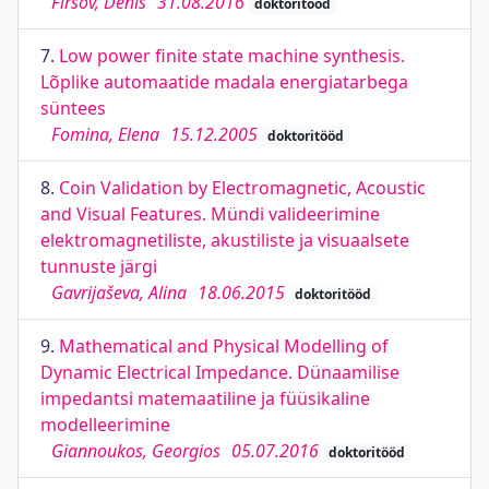
Firsov, Denis
31.08.2016
doktoritööd
7.
Low power finite state machine synthesis.
Lõplike automaatide madala energiatarbega
süntees
Fomina, Elena
15.12.2005
doktoritööd
8.
Coin Validation by Electromagnetic, Acoustic
and Visual Features. Mündi valideerimine
elektromagnetiliste, akustiliste ja visuaalsete
tunnuste järgi
Gavrijaševa, Alina
18.06.2015
doktoritööd
9.
Mathematical and Physical Modelling of
Dynamic Electrical Impedance. Dünaamilise
impedantsi matemaatiline ja füüsikaline
modelleerimine
Giannoukos, Georgios
05.07.2016
doktoritööd