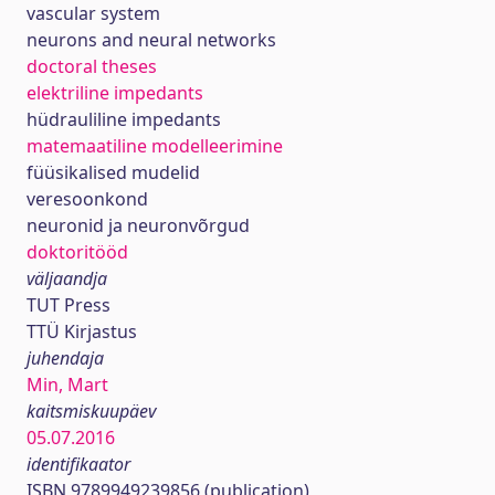
vascular system
neurons and neural networks
doctoral theses
elektriline impedants
hüdrauliline impedants
matemaatiline modelleerimine
füüsikalised mudelid
veresoonkond
neuronid ja neuronvõrgud
doktoritööd
väljaandja
TUT Press
TTÜ Kirjastus
juhendaja
Min, Mart
kaitsmiskuupäev
05.07.2016
identifikaator
ISBN 9789949239856 (publication)