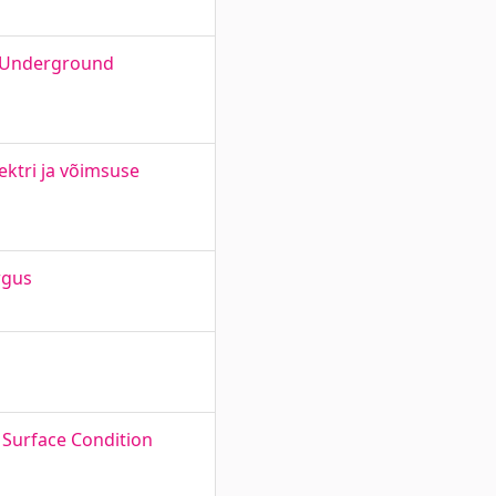
r Underground
ktri ja võimsuse
rgus
 Surface Condition