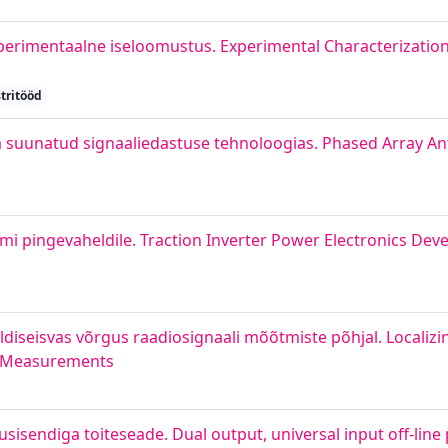
erimentaalne iseloomustus. Experimental Characterization 
tritööd
 suunatud signaaliedastuse tehnoloogias. Phased Array A
mi pingevaheldile. Traction Inverter Power Electronics De
eisvas võrgus raadiosignaali mõõtmiste põhjal. Localizi
l Measurements
sisendiga toiteseade. Dual output, universal input off-line