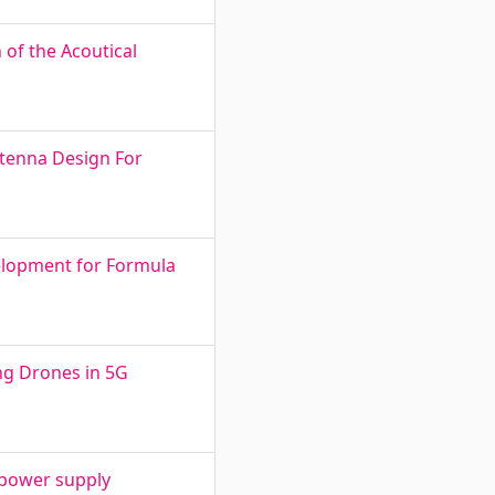
of the Acoutical
ntenna Design For
velopment for Formula
ng Drones in 5G
 power supply