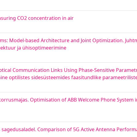
suring CO2 concentration in air
ms: Model-based Architecture and Joint Optimization. Juh
tektuur ja ühisoptimeerimine
Optical Communication Links Using Phase-Sensitive Parametri
ne optilistes sidesüsteemides faasitundlike parameetrilist
orrusmajas. Optimisation of ABB Welcome Phone System in
78 sagedusaladel. Comparison of 5G Active Antenna Perform