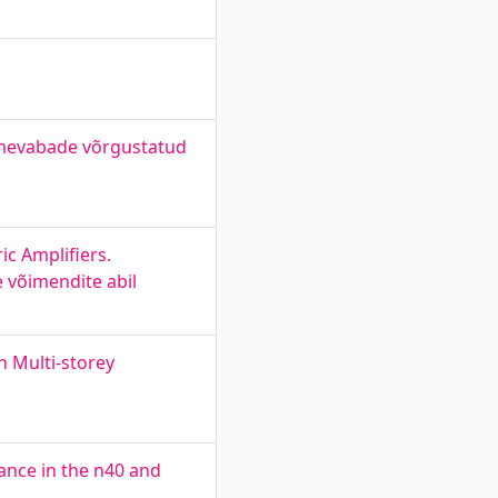
tmevabade võrgustatud
c Amplifiers.
e võimendite abil
 Multi-storey
ance in the n40 and