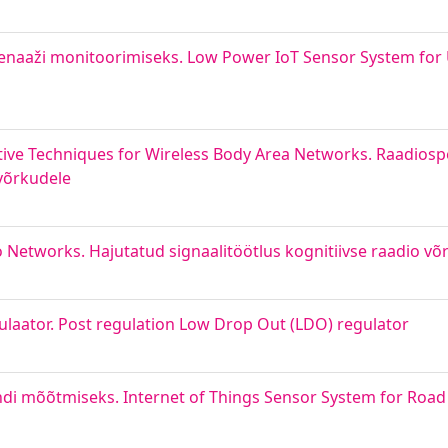
renaaži monitoorimiseks. Low Power IoT Sensor System fo
ve Techniques for Wireless Body Area Networks. Raadiospe
võrkudele
o Networks. Hajutatud signaalitöötlus kognitiivse raadio võ
laator. Post regulation Low Drop Out (LDO) regulator
ndi mõõtmiseks. Internet of Things Sensor System for Road