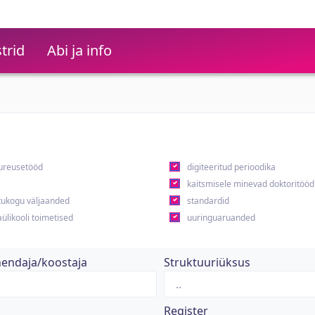
trid
Abi ja info
ureusetööd
digiteeritud perioodika
kaitsmisele minevad doktoritööd
ukogu väljaanded
standardid
ülikooli toimetised
uuringuaruanded
hendaja/koostaja
Struktuuriüksus
Register