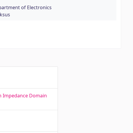
artment of Electronics
üksus
s in Impedance Domain