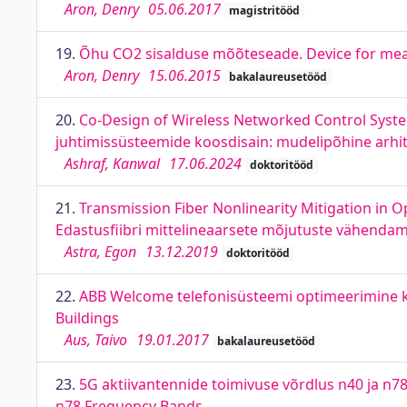
Aron, Denry
05.06.2017
magistritööd
19.
Õhu CO2 sisalduse mõõteseade. Device for mea
Aron, Denry
15.06.2015
bakalaureusetööd
20.
Co-Design of Wireless Networked Control Syste
juhtimissüsteemide koosdisain: mudelipõhine arhi
Ashraf, Kanwal
17.06.2024
doktoritööd
21.
Transmission Fiber Nonlinearity Mitigation in 
Edastusfiibri mittelineaarsete mõjutuste vähendami
Astra, Egon
13.12.2019
doktoritööd
22.
ABB Welcome telefonisüsteemi optimeerimine k
Buildings
Aus, Taivo
19.01.2017
bakalaureusetööd
23.
5G aktiivantennide toimivuse võrdlus n40 ja n
n78 Frequency Bands