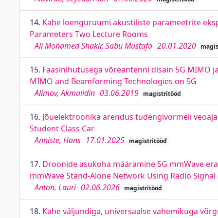
14.
Kahe loenguruumi akustiliste parameetrite eksp
Parameters Two Lecture Rooms
Ali Mohamed Shakir, Sabu Mustafa
20.01.2020
magis
15.
Faasinihutusega võreantenni disain 5G MIMO ja
MIMO and Beamforming Technologies on 5G
Alimov, Akmalidin
03.06.2019
magistritööd
16.
Jõuelektroonika arendus tudengivormeli veoaja
Student Class Car
Anniste, Hans
17.01.2025
magistritööd
17.
Droonide asukoha määramine 5G mmWave eraldis
mmWave Stand-Alone Network Using Radio Signa
Anton, Lauri
02.06.2026
magistritööd
18.
Kahe väljundiga, universaalse vahemikuga võrgu