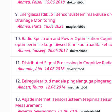
Ahmed, Faisal
15.06.2018
doktoritööd
9.
Energiasäästlik IoT sensorsüsteem maa-aluse d
Drainage Monitoring
Ahmed, Haris
18.01.2021
magistritööd
10.
Radio Spectrum and Power Optimization Cogniti
optimeerimise kognitiivsed tehnikad traadita keha
Ahmed, Tauseef
26.06.2017
doktoritööd
11.
Distributed Signal Processing in Cognitive Radi
Ainomäe, Ahti
14.06.2018
doktoritööd
12.
Eelreguleeritud madala pingelanguga pingeregu
Alabert, Tauno
12.06.2014
magistritööd
13.
Asjade interneti sensorsüsteem teepinna seisu
Measurement
Alavirad, Seyedarman
01.06.2020
magistritööd