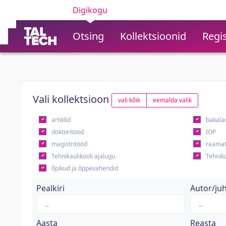
Digikogu
Otsing
Kollektsioonid
Regis
Vali kollektsioon
vali kõik
eemalda valik
artiklid
bakala
doktoritööd
IOP
magistritööd
raamat
Tehnikaülikooli ajalugu
Tehnika
õpikud ja õppevahendid
Pealkiri
Autor/ju
Aasta
Reasta