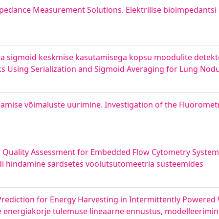
mpedance Measurement Solutions. Elektrilise bioimpedants
 ja sigmoid keskmise kasutamisega kopsu moodulite detekt
s Using Serialization and Sigmoid Averaging for Lung Nodul
damise võimaluste uurimine. Investigation of the Fluorome
nd Quality Assessment for Embedded Flow Cytometry System
edi hindamine sardsetes voolutsütomeetria süsteemides
ediction for Energy Harvesting in Intermittently Powered
e energiakorje tulemuse lineaarne ennustus, modelleerimi