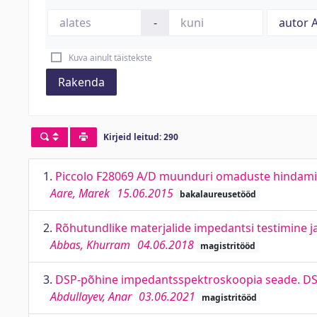
-
Kuva ainult täistekste
Rakenda
Kirjeid leitud: 290
1.
Piccolo F28069 A/D muunduri omaduste hindamine
Aare, Marek
15.06.2015
bakalaureusetööd
2.
Rõhutundlike materjalide impedantsi testimine j
Abbas, Khurram
04.06.2018
magistritööd
3.
DSP-põhine impedantsspektroskoopia seade. DS
Abdullayev, Anar
03.06.2021
magistritööd