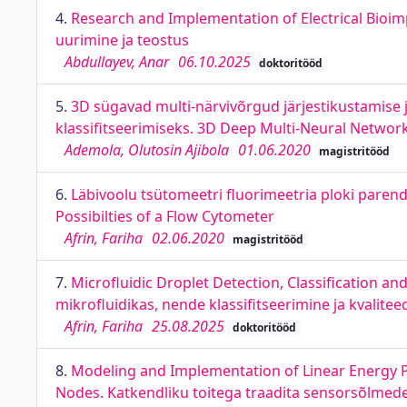
4.
Research and Implementation of Electrical Bioi
uurimine ja teostus
Abdullayev, Anar
06.10.2025
doktoritööd
5.
3D sügavad multi-närvivõrgud järjestikustamise
klassifitseerimiseks. 3D Deep Multi-Neural Network
Ademola, Olutosin Ajibola
01.06.2020
magistritööd
6.
Läbivoolu tsütomeetri fluorimeetria ploki paren
Possibilties of a Flow Cytometer
Afrin, Fariha
02.06.2020
magistritööd
7.
Microﬂuidic Droplet Detection, Classiﬁcation a
mikroﬂuidikas, nende klassiﬁtseerimine ja kvalite
Afrin, Fariha
25.08.2025
doktoritööd
8.
Modeling and Implementation of Linear Energy Pr
Nodes. Katkendliku toitega traadita sensorsõlmed