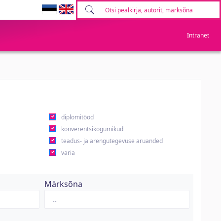
Intranet
diplomitööd
konverentsikogumikud
teadus- ja arengutegevuse aruanded
varia
Märksõna