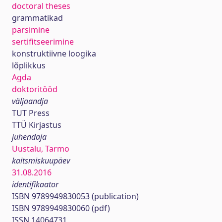
doctoral theses
grammatikad
parsimine
sertifitseerimine
konstruktiivne loogika
lõplikkus
Agda
doktoritööd
väljaandja
TUT Press
TTÜ Kirjastus
juhendaja
Uustalu, Tarmo
kaitsmiskuupäev
31.08.2016
identifikaator
ISBN 9789949830053 (publication)
ISBN 9789949830060 (pdf)
ISSN 14064731