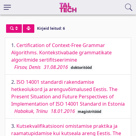
Kirjeid leitud: 6
1.
Certification of Context-Free Grammar
Algorithms. Kontekstivabade grammatikate
algoritmide sertifitseerimine
Firsov, Denis
31.08.2016
doktoritööd
2.
ISO 14001 standardi rakendamise
hetkeolukord ja arenguvõimalused Eestis. The
Present Situation and Future Perspectives of
Implementation of ISO 14001 Standard in Estonia
Habakuk, Triinu
18.01.2016
magistritööd
3.
Kutsekvalifikatsiooni omistamise praktika ja
raamatupidamise kui kutseala areng Eestis. The