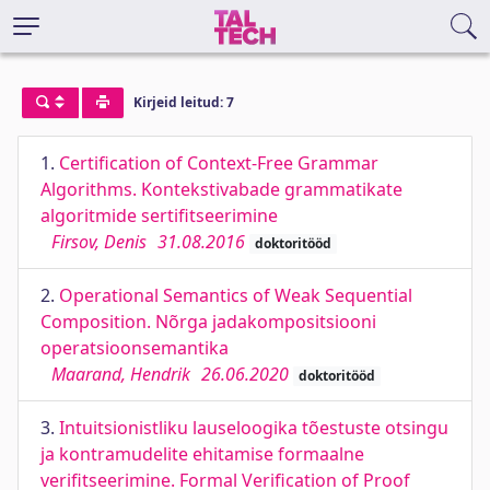
Kirjeid leitud: 7
1.
Certification of Context-Free Grammar
Algorithms. Kontekstivabade grammatikate
algoritmide sertifitseerimine
Firsov, Denis
31.08.2016
doktoritööd
2.
Operational Semantics of Weak Sequential
Composition. Nõrga jadakompositsiooni
operatsioonsemantika
Maarand, Hendrik
26.06.2020
doktoritööd
3.
Intuitsionistliku lauseloogika tõestuste otsingu
ja kontramudelite ehitamise formaalne
verifitseerimine. Formal Verification of Proof