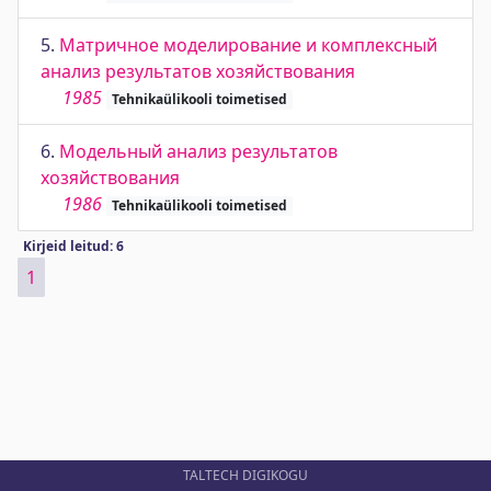
5.
Матричное моделирование и комплексный
анализ результатов хозяйствования
1985
Tehnikaülikooli toimetised
6.
Модельный анализ результатов
хозяйствования
1986
Tehnikaülikooli toimetised
Kirjeid leitud: 6
1
TALTECH DIGIKOGU