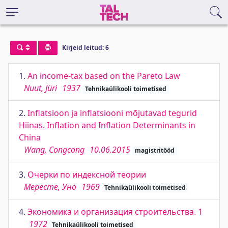
Kirjeid leitud: 6
1.
An income-tax based on the Pareto Law
Nuut, Jüri
1937
Tehnikaülikooli toimetised
2.
Inflatsioon ja inflatsiooni mõjutavad tegurid
Hiinas. Inflation and Inflation Determinants in
China
Wang, Congcong
10.06.2015
magistritööd
3.
Очерки по индексной теории
Мересте, Уно
1969
Tehnikaülikooli toimetised
4.
Экономика и организация строительства. 1
1972
Tehnikaülikooli toimetised