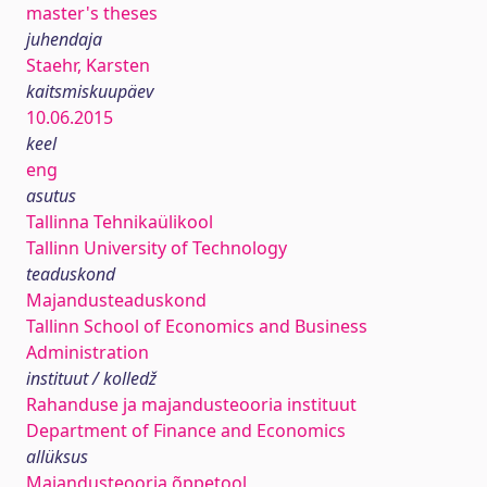
master's theses
juhendaja
Staehr, Karsten
kaitsmiskuupäev
10.06.2015
keel
eng
asutus
Tallinna Tehnikaülikool
Tallinn University of Technology
teaduskond
Majandusteaduskond
Tallinn School of Economics and Business
Administration
instituut / kolledž
Rahanduse ja majandusteooria instituut
Department of Finance and Economics
allüksus
Majandusteooria õppetool