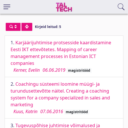
Kirjeid leitud: 5
1.
Karjäärijuhtimise protsesside kaardistamine
Eesti IKT ettevõtetes. Mapping of career
management processes in Estonian ICT
companies
Kerner, Evelin
06.06.2019
magistritööd
2.
Coachingu süsteemi loomine müügi- ja
turundusettevõtte näitel. Creating a coaching
system for a company specialized in sales and
marketing
Kuus, Katrin
07.06.2016
magistritööd
3.
Tugevuspõhise juhtimise võimalused ja