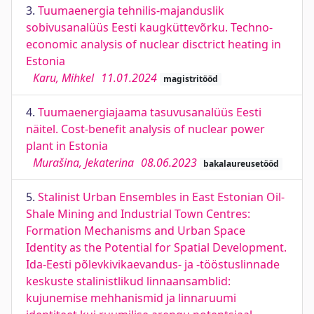
3.
Tuumaenergia tehnilis-majanduslik
sobivusanalüüs Eesti kaugküttevõrku. Techno-
economic analysis of nuclear disctrict heating in
Estonia
Karu, Mihkel
11.01.2024
magistritööd
4.
Tuumaenergiajaama tasuvusanalüüs Eesti
näitel. Cost-benefit analysis of nuclear power
plant in Estonia
Murašina, Jekaterina
08.06.2023
bakalaureusetööd
5.
Stalinist Urban Ensembles in East Estonian Oil-
Shale Mining and Industrial Town Centres:
Formation Mechanisms and Urban Space
Identity as the Potential for Spatial Development.
Ida-Eesti põlevkivikaevandus- ja -tööstuslinnade
keskuste stalinistlikud linnaansamblid:
kujunemise mehhanismid ja linnaruumi