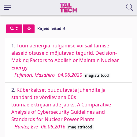
Kirjeid leitud: 6
1.
Tuumaenergia hülgamise või säilitamise
alaseid otsuseid mõjutavad tegurid. Decision-
Making Factors to Abolish or Maintain Nuclear
Energy
Fujimori, Masahiro
04.06.2020
magistritööd
2.
Küberkaitset puudutavate juhendite ja
standardite võrdlev analüüs
tuumaelektrijaamade jaoks. A Comparative
Analysis of Cybersecurity Guidelines and
Standards for Nuclear Power Plants
Hunter, Eve
06.06.2016
magistritööd