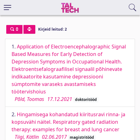
Kirjeid leitud: 2
1.
Application of Electroencephalographic Signal
Based Measures for Early Detection of
Depression Symptoms in Occupational Health.
Elektroentsefalograafilisel signaalil põhinevate
indikaatorite kasutamine depressiooni
sümptomite varaseks avastamiseks
töötervishoius
Põld, Toomas
17.12.2021
doktoritööd
2.
Hingamisega kohandatud kiiritusravi rinna- ja
kopsuvähi näitel. Respiratory gated radiation
therapy: examples for breast and lung cancer
Tiigi, Kätlin
02.06.2017
magistritööd