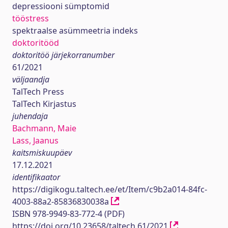
depressiooni sümptomid
tööstress
spektraalse asümmeetria indeks
doktoritööd
doktoritöö järjekorranumber
61/2021
väljaandja
TalTech Press
TalTech Kirjastus
juhendaja
Bachmann, Maie
Lass, Jaanus
kaitsmiskuupäev
17.12.2021
identifikaator
https://digikogu.taltech.ee/et/Item/c9b2a014-84fc-
4003-88a2-85836830038a
ISBN 978-9949-83-772-4 (PDF)
https://doi.org/10.23658/taltech.61/2021