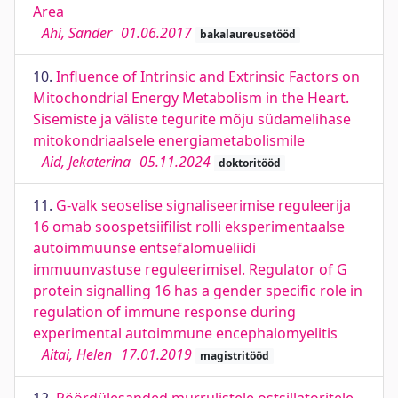
Area
Ahi, Sander
01.06.2017
bakalaureusetööd
10.
Influence of Intrinsic and Extrinsic Factors on
Mitochondrial Energy Metabolism in the Heart.
Sisemiste ja väliste tegurite mõju südamelihase
mitokondriaalsele energiametabolismile
Aid, Jekaterina
05.11.2024
doktoritööd
11.
G-valk seoselise signaliseerimise reguleerija
16 omab soospetsiifilist rolli eksperimentaalse
autoimmuunse entsefalomüeliidi
immuunvastuse reguleerimisel. Regulator of G
protein signalling 16 has a gender specific role in
regulation of immune response during
experimental autoimmune encephalomyelitis
Aitai, Helen
17.01.2019
magistritööd