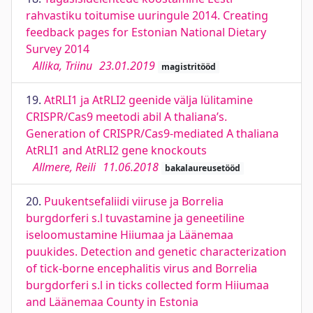
rahvastiku toitumise uuringule 2014. Creating
feedback pages for Estonian National Dietary
Survey 2014
Allika, Triinu
23.01.2019
magistritööd
19.
AtRLI1 ja AtRLI2 geenide välja lülitamine
CRISPR/Cas9 meetodi abil A thaliana’s.
Generation of CRISPR/Cas9-mediated A thaliana
AtRLI1 and AtRLI2 gene knockouts
Allmere, Reili
11.06.2018
bakalaureusetööd
20.
Puukentsefaliidi viiruse ja Borrelia
burgdorferi s.l tuvastamine ja geneetiline
iseloomustamine Hiiumaa ja Läänemaa
puukides. Detection and genetic characterization
of tick-borne encephalitis virus and Borrelia
burgdorferi s.l in ticks collected form Hiiumaa
and Läänemaa County in Estonia