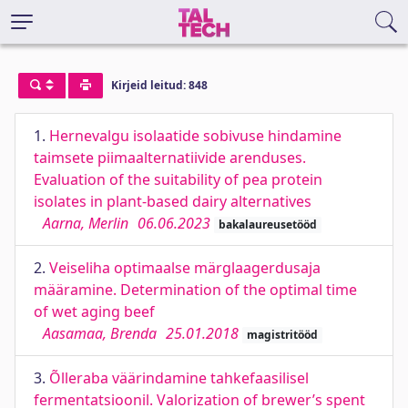
Kirjeid leitud: 848
1.
Hernevalgu isolaatide sobivuse hindamine
taimsete piimaalternatiivide arenduses.
Evaluation of the suitability of pea protein
isolates in plant-based dairy alternatives
Aarna, Merlin
06.06.2023
bakalaureusetööd
2.
Veiseliha optimaalse märglaagerdusaja
määramine. Determination of the optimal time
of wet aging beef
Aasamaa, Brenda
25.01.2018
magistritööd
3.
Õlleraba väärindamine tahkefaasilisel
fermentatsioonil. Valorization of brewer’s spent