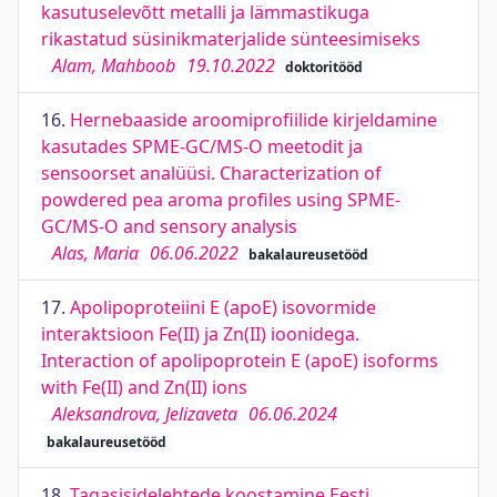
kasutuselevõtt metalli ja lämmastikuga
rikastatud süsinikmaterjalide sünteesimiseks
Alam, Mahboob
19.10.2022
doktoritööd
16.
Hernebaaside aroomiprofiilide kirjeldamine
kasutades SPME-GC/MS-O meetodit ja
sensoorset analüüsi. Characterization of
powdered pea aroma profiles using SPME-
GC/MS-O and sensory analysis
Alas, Maria
06.06.2022
bakalaureusetööd
17.
Apolipoproteiini E (apoE) isovormide
interaktsioon Fe(II) ja Zn(II) ioonidega.
Interaction of apolipoprotein E (apoE) isoforms
with Fe(II) and Zn(II) ions
Aleksandrova, Jelizaveta
06.06.2024
bakalaureusetööd
18.
Tagasisidelehtede koostamine Eesti