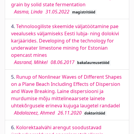
grain by solid state fermentation
Aasma, Linda
31.05.2022
magistritööd
4.
Tehnoloogiliste skeemide väljatöötamine pae
veealuseks väljamiseks Eesti lubja- ning dolokivi
karjäärides. Developing of the technology for
underwater limestone mining for Estonian
opencast mines
Aasrand, Mihkel
08.06.2017
bakalaureusetööd
5.
Runup of Nonlinear Waves of Different Shapes
on a Plane Beach Including Effects of Dispersion
and Wave Breaking. Laine dispersiooni ja
murdumise mõju mittelineaarsete lainete
uhtekõrgusele erineva kujuga laugetel randadel
Abdalazeez, Ahmed
26.11.2020
doktoritööd
6.
Kolorektaalvähi arengut soodustavad