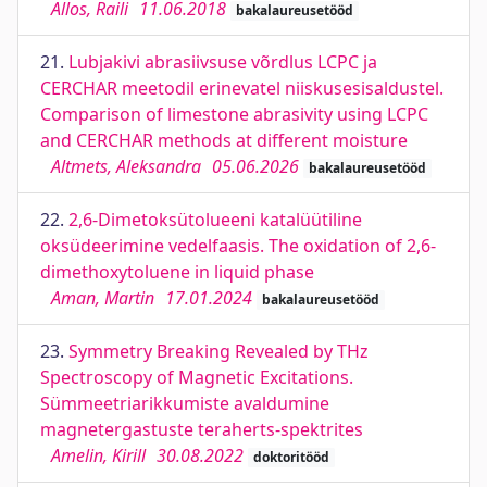
Allos, Raili
11.06.2018
bakalaureusetööd
21.
Lubjakivi abrasiivsuse võrdlus LCPC ja
CERCHAR meetodil erinevatel niiskusesisaldustel.
Comparison of limestone abrasivity using LCPC
and CERCHAR methods at different moisture
Altmets, Aleksandra
05.06.2026
bakalaureusetööd
22.
2,6-Dimetoksütolueeni katalüütiline
oksüdeerimine vedelfaasis. The oxidation of 2,6-
dimethoxytoluene in liquid phase
Aman, Martin
17.01.2024
bakalaureusetööd
23.
Symmetry Breaking Revealed by THz
Spectroscopy of Magnetic Excitations.
Sümmeetriarikkumiste avaldumine
magnetergastuste teraherts-spektrites
Amelin, Kirill
30.08.2022
doktoritööd