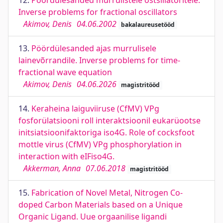
12.
Pöördülesanded murrulistele ostsillatoritele.
Inverse problems for fractional oscillators
Akimov, Denis
04.06.2002
bakalaureusetööd
13.
Pöördülesanded ajas murrulisele
lainevõrrandile. Inverse problems for time-
fractional wave equation
Akimov, Denis
04.06.2026
magistritööd
14.
Keraheina laiguviiruse (CfMV) VPg
fosforülatsiooni roll interaktsioonil eukarüootse
initsiatsioonifaktoriga iso4G. Role of cocksfoot
mottle virus (CfMV) VPg phosphorylation in
interaction with eIFiso4G.
Akkerman, Anna
07.06.2018
magistritööd
15.
Fabrication of Novel Metal, Nitrogen Co-
doped Carbon Materials based on a Unique
Organic Ligand. Uue orgaanilise ligandi