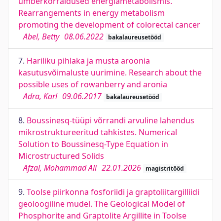
ümberkorraldused energiametabolismis.
Rearrangements in energy metabolism
promoting the development of colorectal cancer
Abel, Betty
08.06.2022
bakalaureusetööd
7.
Hariliku pihlaka ja musta aroonia
kasutusvõimaluste uurimine. Research about the
possible uses of rowanberry and aronia
Adra, Karl
09.06.2017
bakalaureusetööd
8.
Boussinesq-tüüpi võrrandi arvuline lahendus
mikrostruktureeritud tahkistes. Numerical
Solution to Boussinesq-Type Equation in
Microstructured Solids
Afzal, Mohammad Ali
22.01.2026
magistritööd
9.
Toolse piirkonna fosforiidi ja graptoliitargilliidi
geoloogiline mudel. The Geological Model of
Phosphorite and Graptolite Argillite in Toolse