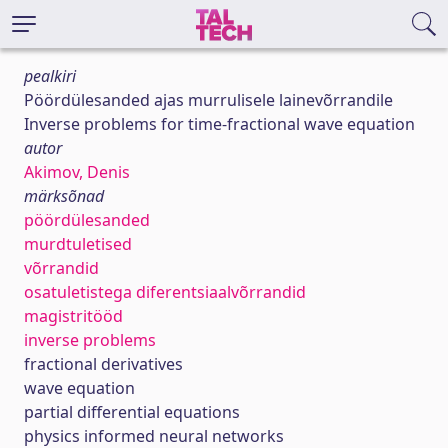
pealkiri
Pöördülesanded ajas murrulisele lainevõrrandile
Inverse problems for time-fractional wave equation
autor
Akimov, Denis
märksõnad
pöördülesanded
murdtuletised
võrrandid
osatuletistega diferentsiaalvõrrandid
magistritööd
inverse problems
fractional derivatives
wave equation
partial differential equations
physics informed neural networks