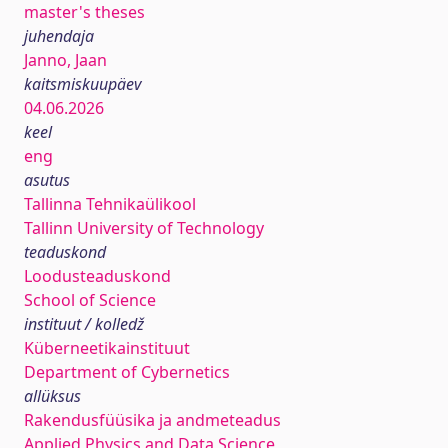
master's theses
juhendaja
Janno, Jaan
kaitsmiskuupäev
04.06.2026
keel
eng
asutus
Tallinna Tehnikaülikool
Tallinn University of Technology
teaduskond
Loodusteaduskond
School of Science
instituut / kolledž
Küberneetikainstituut
Department of Cybernetics
allüksus
Rakendusfüüsika ja andmeteadus
Applied Physics and Data Science