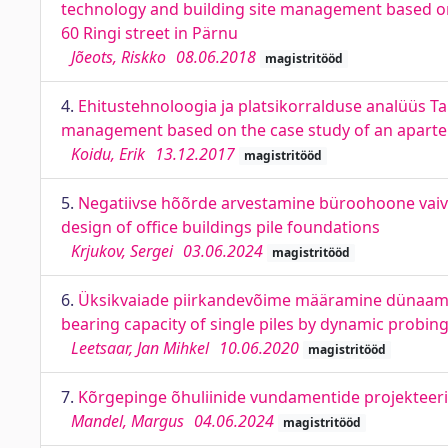
technology and building site management based on 
60 Ringi street in Pärnu
Jõeots, Riskko
08.06.2018
magistritööd
4.
Ehitustehnoloogia ja platsikorralduse analüüs Tal
management based on the case study of an aparteme
Koidu, Erik
13.12.2017
magistritööd
5.
Negatiivse hõõrde arvestamine büroohoone vaivun
design of office buildings pile foundations
Krjukov, Sergei
03.06.2024
magistritööd
6.
Üksikvaiade piirkandevõime määramine dünaamili
bearing capacity of single piles by dynamic probing
Leetsaar, Jan Mihkel
10.06.2020
magistritööd
7.
Kõrgepinge õhuliinide vundamentide projekteerim
Mandel, Margus
04.06.2024
magistritööd