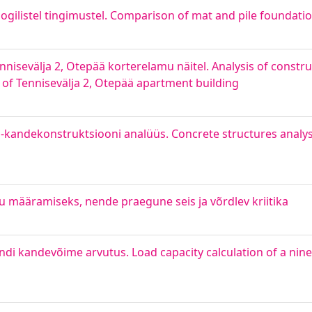
ogilistel tingimustel. Comparison of mat and pile foundations
nnisevälja 2, Otepää korterelamu näitel. Analysis of constr
of Tennisevälja 2, Otepää apartment building
ndekonstruktsiooni analüüs. Concrete structures analysis
määramiseks, nende praegune seis ja võrdlev kriitika
kandevõime arvutus. Load capacity calculation of a ninet