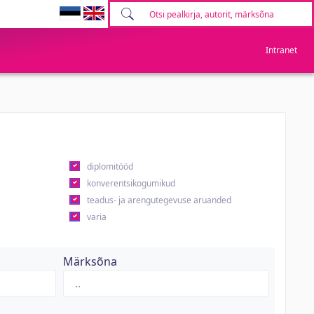
Intranet
diplomitööd
konverentsikogumikud
teadus- ja arengutegevuse aruanded
varia
Märksõna