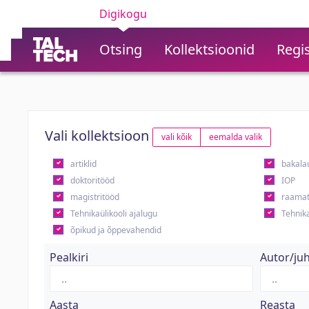
Digikogu
Otsing
Kollektsioonid
Regis
Vali kollektsioon
vali kõik
eemalda valik
artiklid
bakala
doktoritööd
IOP
magistritööd
raamat
Tehnikaülikooli ajalugu
Tehnika
õpikud ja õppevahendid
Pealkiri
Autor/ju
Aasta
Reasta