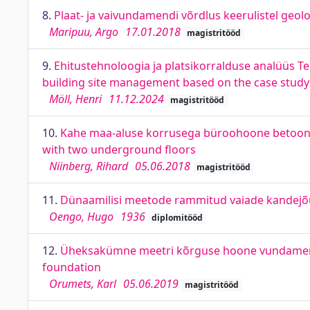
8.
Plaat- ja vaivundamendi võrdlus keerulistel geolo
Maripuu, Argo
17.01.2018
magistritööd
9.
Ehitustehnoloogia ja platsikorralduse analüüs Te
building site management based on the case study 
Möll, Henri
11.12.2024
magistritööd
10.
Kahe maa-aluse korrusega büroohoone betoon-ka
with two underground floors
Niinberg, Rihard
05.06.2018
magistritööd
11.
Dünaamilisi meetode rammitud vaiade kandejõu 
Oengo, Hugo
1936
diplomitööd
12.
Üheksakümne meetri kõrguse hoone vundamendi 
foundation
Orumets, Karl
05.06.2019
magistritööd