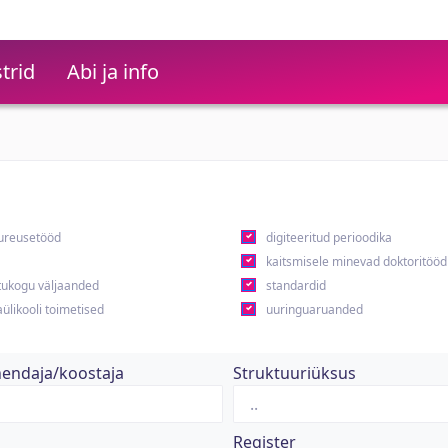
trid
Abi ja info
ureusetööd
digiteeritud perioodika
kaitsmisele minevad doktoritööd
ukogu väljaanded
standardid
ülikooli toimetised
uuringuaruanded
hendaja/koostaja
Struktuuriüksus
Register