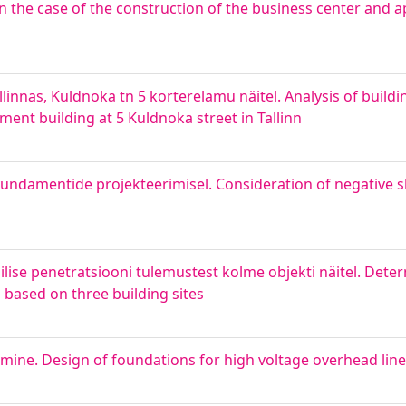
the case of the construction of the business center and a
linnas, Kuldnoka tn 5 korterelamu näitel. Analysis of build
nt building at 5 Kuldnoka street in Tallinn
damentide projekteerimisel. Consideration of negative ski
se penetratsiooni tulemustest kolme objekti näitel. Deter
 based on three building sites
ine. Design of foundations for high voltage overhead lin