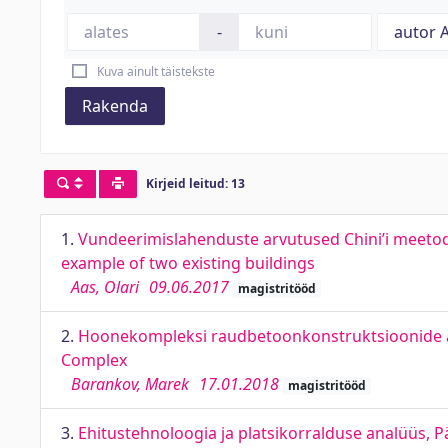
-
Kuva ainult täistekste
Rakenda
Kirjeid leitud: 13
1.
Vundeerimislahenduste arvutused Chini’i meetod
example of two existing buildings
Aas, Olari
09.06.2017
magistritööd
2.
Hoonekompleksi raudbetoonkonstruktsioonide arv
Complex
Barankov, Marek
17.01.2018
magistritööd
3.
Ehitustehnoloogia ja platsikorralduse analüüs, Pä