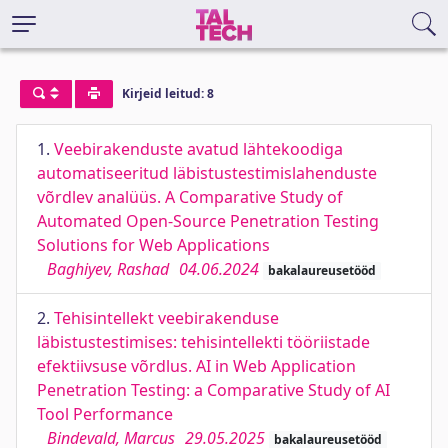
Kirjeid leitud: 8
1.
Veebirakenduste avatud lähtekoodiga
automatiseeritud läbistustestimislahenduste
võrdlev analüüs. A Comparative Study of
Automated Open-Source Penetration Testing
Solutions for Web Applications
Baghiyev, Rashad
04.06.2024
bakalaureusetööd
2.
Tehisintellekt veebirakenduse
läbistustestimises: tehisintellekti tööriistade
efektiivsuse võrdlus. AI in Web Application
Penetration Testing: a Comparative Study of AI
Tool Performance
Bindevald, Marcus
29.05.2025
bakalaureusetööd