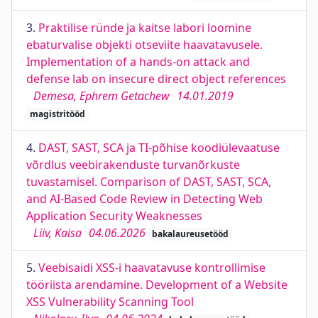
3.
Praktilise ründe ja kaitse labori loomine
ebaturvalise objekti otseviite haavatavusele.
Implementation of a hands-on attack and
defense lab on insecure direct object references
Demesa, Ephrem Getachew
14.01.2019
magistritööd
4.
DAST, SAST, SCA ja TI-põhise koodiülevaatuse
võrdlus veebirakenduste turvanõrkuste
tuvastamisel. Comparison of DAST, SAST, SCA,
and AI-Based Code Review in Detecting Web
Application Security Weaknesses
Liiv, Kaisa
04.06.2026
bakalaureusetööd
5.
Veebisaidi XSS-i haavatavuse kontrollimise
tööriista arendamine. Development of a Website
XSS Vulnerability Scanning Tool