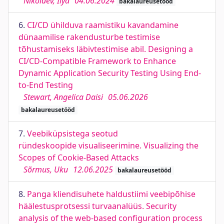
Nikolaev, Ilya
04.06.2024
bakalaureusetööd
6.
CI/CD ühilduva raamistiku kavandamine
dünaamilise rakendusturbe testimise
tõhustamiseks läbivtestimise abil. Designing a
CI/CD-Compatible Framework to Enhance
Dynamic Application Security Testing Using End-
to-End Testing
Stewart, Angelica Daisi
05.06.2026
bakalaureusetööd
7.
Veebiküpsistega seotud
ründeskoopide visualiseerimine. Visualizing the
Scopes of Cookie-Based Attacks
Sõrmus, Uku
12.06.2025
bakalaureusetööd
8.
Panga kliendisuhete haldustiimi veebipõhise
häälestusprotsessi turvaanalüüs. Security
analysis of the web-based configuration process