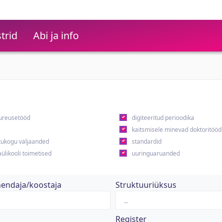
trid
Abi ja info
ureusetööd
digiteeritud perioodika
kaitsmisele minevad doktoritööd
ukogu väljaanded
standardid
ülikooli toimetised
uuringuaruanded
hendaja/koostaja
Struktuuriüksus
Register