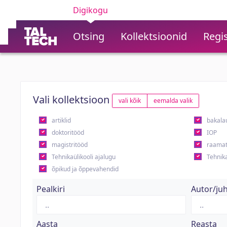
Digikogu
Otsing
Kollektsioonid
Regis
Vali kollektsioon
vali kõik
eemalda valik
artiklid
bakala
doktoritööd
IOP
magistritööd
raamat
Tehnikaülikooli ajalugu
Tehnika
õpikud ja õppevahendid
Pealkiri
Autor/ju
Aasta
Reasta