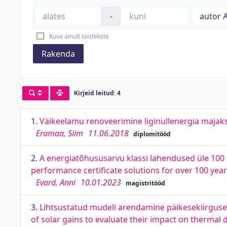
-
Kuva ainult täistekste
Rakenda
Kirjeid leitud: 4
1.
Väikeelamu renoveerimine liginullenergia majaks.
Eramaa, Siim
11.06.2018
diplomitööd
2.
A energiatõhususarvu klassi lahendused üle 100 a
performance certificate solutions for over 100 yea
Evard, Anni
10.01.2023
magistritööd
3.
Lihtsustatud mudeli arendamine päikesekiirgus
of solar gains to evaluate their impact on thermal