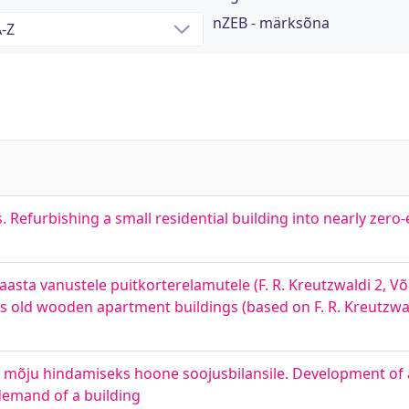
nZEB - märksõna
 Refurbishing a small residential building into nearly zero
asta vanustele puitkorterelamutele (F. R. Kreutzwaldi 2, Võr
rs old wooden apartment buildings (based on F. R. Kreutzwal
e mõju hindamiseks hoone soojusbilansile. Development of
 demand of a building