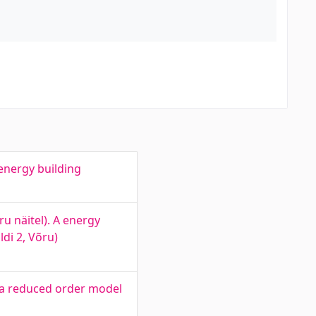
-energy building
u näitel). A energy
di 2, Võru)
 a reduced order model