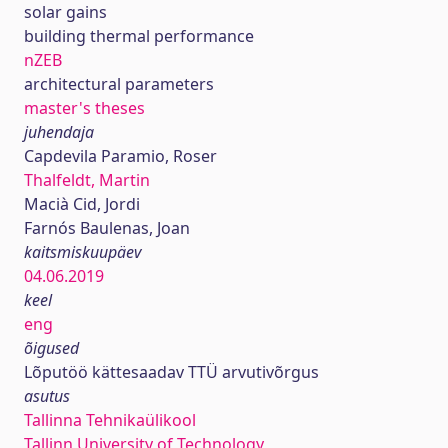
solar gains
building thermal performance
nZEB
architectural parameters
master's theses
juhendaja
Capdevila Paramio, Roser
Thalfeldt, Martin
Macià Cid, Jordi
Farnós Baulenas, Joan
kaitsmiskuupäev
04.06.2019
keel
eng
õigused
Lõputöö kättesaadav TTÜ arvutivõrgus
asutus
Tallinna Tehnikaülikool
Tallinn University of Technology