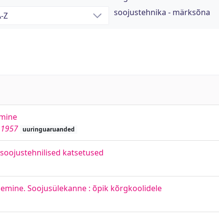
soojustehnika - märksõna
imine
1957
uuringuaruanded
4 soojustehnilised katsetused
emine. Soojusülekanne : õpik kõrgkoolidele