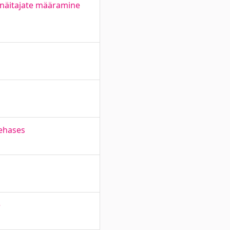
e näitajate määramine
tehases
e