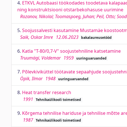
4.
ETKVL Autobaasi töökodades toodetava kalapaadi 
ning konstruktsiooni otstarbekohasuse uurimine
Rozanov, Nikolai; Toomaspoeg, Juhan; Peil, Otto; Sood
5.
Soojussalvesti kasutamine Mustamäe koostootm
Saik, Oskar Imre
12.06.2023
bakalaureusetööd
6.
Katla "T-80/0,7-V" soojustehniline katsetamine
Truumägi, Voldemar
1959
uuringuaruanded
7.
Põlevkiviküttel töötavate sepaahjude soojustehn
Öpik, Ilmar
1948
uuringuaruanded
8.
Heat transfer research
1991
Tehnikaülikooli toimetised
9.
Kõrgema tehnilise hariduse ja tehnilise mõtte a
1987
Tehnikaülikooli toimetised