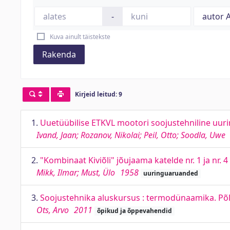
-
Kuva ainult täistekste
Rakenda
Kirjeid leitud: 9
1.
Uuetüübilise ETKVL mootori soojustehniline uur
Ivand, Jaan; Rozanov, Nikolai; Peil, Otto; Soodla, Uwe
2.
"Kombinaat Kiviõli" jõujaama katelde nr. 1 ja nr. 
Mikk, Ilmar; Must, Ülo
1958
uuringuaruanded
3.
Soojustehnika aluskursus : termodünaamika. Põl
Ots, Arvo
2011
õpikud ja õppevahendid