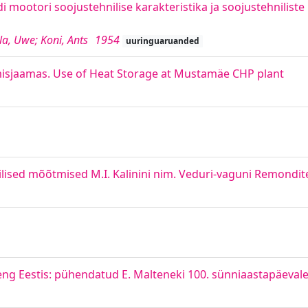
mootori soojustehnilise karakteristika ja soojustehnilist
la, Uwe; Koni, Ants
1954
uuringuaruanded
isjaamas. Use of Heat Storage at Mustamäe CHP plant
ilised mõõtmised M.I. Kalinini nim. Veduri-vaguni Remondi
reng Eestis: pühendatud E. Malteneki 100. sünniaastapäeval