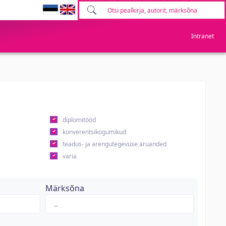
Intranet
diplomitööd
konverentsikogumikud
teadus- ja arengutegevuse aruanded
varia
Märksõna