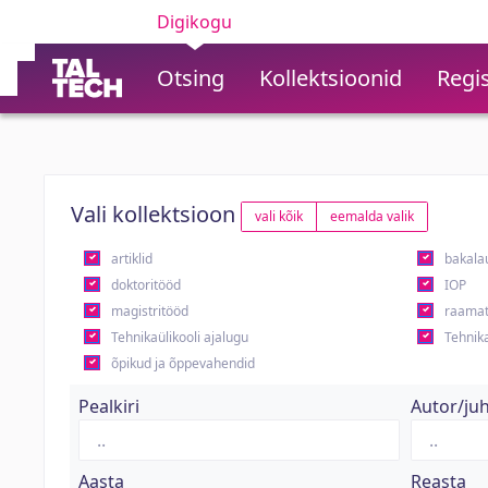
Digikogu
Otsing
Kollektsioonid
Regis
Vali kollektsioon
vali kõik
eemalda valik
artiklid
bakala
doktoritööd
IOP
magistritööd
raamat
Tehnikaülikooli ajalugu
Tehnika
õpikud ja õppevahendid
Pealkiri
Autor/ju
Aasta
Reasta