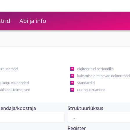
trid
Abi ja info
ureusetööd
digiteeritud perioodika
kaitsmisele minevad doktoritööd
ukogu väljaanded
standardid
ülikooli toimetised
uuringuaruanded
hendaja/koostaja
Struktuuriüksus
Register