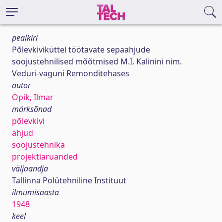
pealkiri
Põlevkiviküttel töötavate sepaahjude
soojustehnilised mõõtmised M.I. Kalinini nim.
Veduri-vaguni Remonditehases
autor
Öpik, Ilmar
märksõnad
põlevkivi
ahjud
soojustehnika
projektiaruanded
väljaandja
Tallinna Polütehniline Instituut
ilmumisaasta
1948
keel