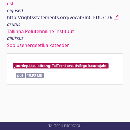
est
õigused
http://rightsstatements.org/vocab/InC-EDU/1.0/
asutus
Tallinna Polütehniline Instituut
allüksus
Soojusenergeetika kateeder
Juurdepääsu piirang: TalTechi arvutivõrgu kasutajale.
pdf
18,93 MB
TALTECH DIGIKOGU