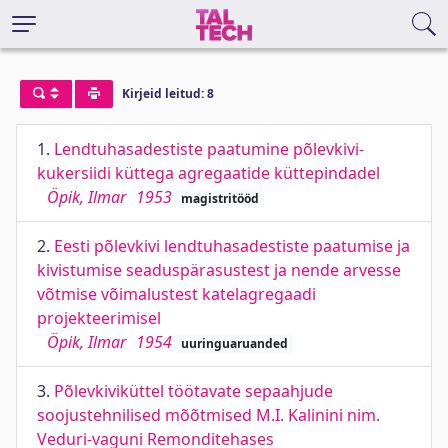
Kirjeid leitud: 8
1.
Lendtuhasadestiste paatumine põlevkivi-
kukersiidi küttega agregaatide küttepindadel
Öpik, Ilmar
1953
magistritööd
2.
Eesti põlevkivi lendtuhasadestiste paatumise ja
kivistumise seaduspärasustest ja nende arvesse
võtmise võimalustest katelagregaadi
projekteerimisel
Öpik, Ilmar
1954
uuringuaruanded
3.
Põlevkiviküttel töötavate sepaahjude
soojustehnilised mõõtmised M.I. Kalinini nim.
Veduri-vaguni Remonditehases