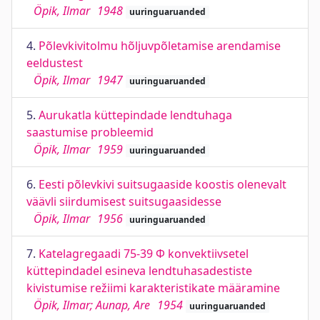
Öpik, Ilmar
1948
uuringuaruanded
4.
Põlevkivitolmu hõljuvpõletamise arendamise
eeldustest
Öpik, Ilmar
1947
uuringuaruanded
5.
Aurukatla küttepindade lendtuhaga
saastumise probleemid
Öpik, Ilmar
1959
uuringuaruanded
6.
Eesti põlevkivi suitsugaaside koostis olenevalt
väävli siirdumisest suitsugaasidesse
Öpik, Ilmar
1956
uuringuaruanded
7.
Katelagregaadi 75-39 Ф konvektiivsetel
küttepindadel esineva lendtuhasadestiste
kivistumise režiimi karakteristikate määramine
Öpik, Ilmar; Aunap, Are
1954
uuringuaruanded