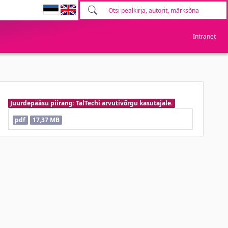
Intranet
Juurdepääsu piirang: TalTechi arvutivõrgu kasutajale.
pdf
17,37 MB