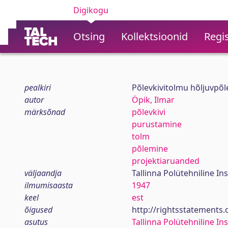
Digikogu
Otsing
Kollektsioonid
Regis
pealkiri
Põlevkivitolmu hõljuvpõ
autor
Öpik, Ilmar
märksõnad
põlevkivi
purustamine
tolm
põlemine
projektiaruanded
väljaandja
Tallinna Polütehniline Ins
ilmumisaasta
1947
keel
est
õigused
http://rightsstatements
asutus
Tallinna Polütehniline Ins