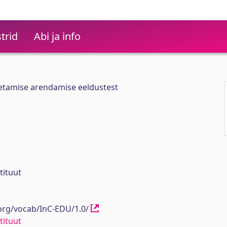
trid
Abi ja info
letamise arendamise eeldustest
tituut
.org/vocab/InC-EDU/1.0/
tituut