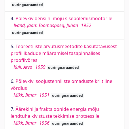
uuringuaruanded
4.
Põlevkivibensiini mõju sisepõlemismootorile
Ivand, Jaan; Toomaspoeg, Juhan
1952
uuringuaruanded
5.
Teoreetiliste arvutusmeetodite kasutatavusest
profiilikadude määramisel tasapinnalises
proofilvõres
Kull, Arvo
1959
uuringuaruanded
6.
Põlevkivi soojustehniliste omaduste kriitiline
võrdlus
Mikk, Ilmar
1951
uuringuaruanded
7.
Äärekihi ja fraktsioonide energia mõju
lendtuha kivistuste tekkimise protsessile
Mikk, Ilmar
1956
uuringuaruanded