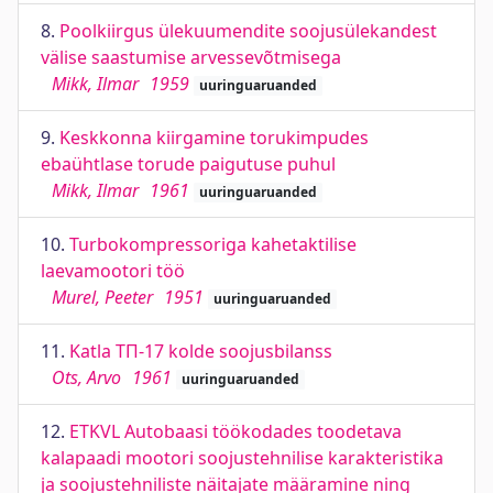
8.
Poolkiirgus ülekuumendite soojusülekandest
välise saastumise arvessevõtmisega
Mikk, Ilmar
1959
uuringuaruanded
9.
Keskkonna kiirgamine torukimpudes
ebaühtlase torude paigutuse puhul
Mikk, Ilmar
1961
uuringuaruanded
10.
Turbokompressoriga kahetaktilise
laevamootori töö
Murel, Peeter
1951
uuringuaruanded
11.
Katla ТП-17 kolde soojusbilanss
Ots, Arvo
1961
uuringuaruanded
12.
ETKVL Autobaasi töökodades toodetava
kalapaadi mootori soojustehnilise karakteristika
ja soojustehniliste näitajate määramine ning