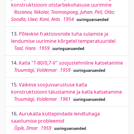
konstruktsiooni otstarbekohasuse uurimine
Rozanov, Nikolai; Toomaspoeg, Juhan; Peil, Otto;
Soodla, Uwe; Koni, Ants
1954
uuringuaruanded
13.
Põlevkivi fraktsioonide tuha sulamise ja
lendumise uurimine kõrgetel temperatuuridel
Taal, Hans
1959
uuringuaruanded
14.
Katla "T-80/0,7-V" soojustehniline katsetamine
Truumägi, Voldemar
1959
uuringuaruanded
15.
Väikese soojusvarustuse katla
konstruktsiooni täiustamine ja katla katsetamine
Truumägi, Voldemar
1961
uuringuaruanded
16.
Aurukatla küttepindade lendtuhaga
saastumise probleemid
Öpik, Ilmar
1959
uuringuaruanded