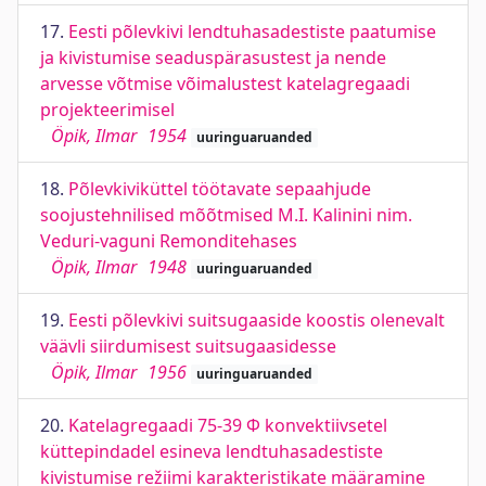
17.
Eesti põlevkivi lendtuhasadestiste paatumise
ja kivistumise seaduspärasustest ja nende
arvesse võtmise võimalustest katelagregaadi
projekteerimisel
Öpik, Ilmar
1954
uuringuaruanded
18.
Põlevkiviküttel töötavate sepaahjude
soojustehnilised mõõtmised M.I. Kalinini nim.
Veduri-vaguni Remonditehases
Öpik, Ilmar
1948
uuringuaruanded
19.
Eesti põlevkivi suitsugaaside koostis olenevalt
väävli siirdumisest suitsugaasidesse
Öpik, Ilmar
1956
uuringuaruanded
20.
Katelagregaadi 75-39 Ф konvektiivsetel
küttepindadel esineva lendtuhasadestiste
kivistumise režiimi karakteristikate määramine