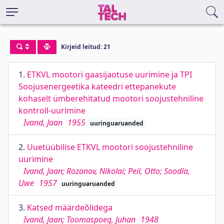
Kirjeid leitud: 21
1.
ETKVL mootori gaasijaotuse uurimine ja TPI
Soojusenergeetika kateedri ettepanekute
kohaselt ümberehitatud mootori soojustehniline
kontroll-uurimine
Ivand, Jaan
1955
uuringuaruanded
2.
Uuetüübilise ETKVL mootori soojustehniline
uurimine
Ivand, Jaan; Rozanov, Nikolai; Peil, Otto; Soodla,
Uwe
1957
uuringuaruanded
3.
Katsed määrdeõlidega
Ivand, Jaan; Toomaspoeg, Juhan
1948