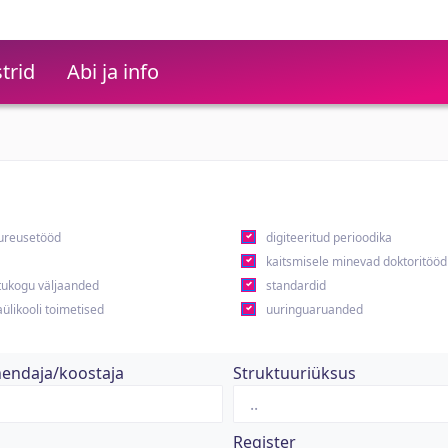
trid
Abi ja info
ureusetööd
digiteeritud perioodika
kaitsmisele minevad doktoritööd
ukogu väljaanded
standardid
ülikooli toimetised
uuringuaruanded
hendaja/koostaja
Struktuuriüksus
Register