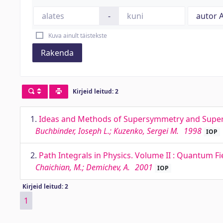
-
Kuva ainult täistekste
Rakenda
Kirjeid leitud: 2
1.
Ideas and Methods of Supersymmetry and Superg
Buchbinder, Ioseph L.; Kuzenko, Sergei M.
1998
IOP
2.
Path Integrals in Physics. Volume II : Quantum Fi
Chaichian, M.; Demichev, A.
2001
IOP
Kirjeid leitud: 2
1