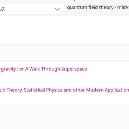
quantum field theory - mär
ravity : or A Walk Through Superspace
eld Theory, Statistical Physics and other Modern Applicatio