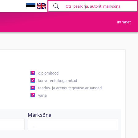
Intranet
diplomitööd
konverentsikogumikud
teadus- ja arengutegevuse aruanded
varia
Märksõna