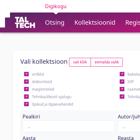
Digikogu
Otsing
Kollektsioonid
Regis
Vali kollektsioon
vali kõik
eemalda valik
artiklid
bakala
doktoritööd
IOP
magistritööd
raamat
Tehnikaülikooli ajalugu
Tehnika
õpikud ja õppevahendid
Pealkiri
Autor/ju
Aasta
Reasta