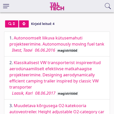
Kirjeid leitud: 4
1.
Autonoomselt liikuva kütusemahuti
projekteerimine. Autonomously moving fuel tank
Ilvest, Taavi
06.06.2016
magistritööd
2.
Klassikalisest VW transporterist inspireeritud
aerodünaamiliselt efektiivse matkahaagise
projekteerimine. Designing aerodynamically
efficient camping trailer inspired by classic VW
transporter
Laasik, Karl
08.06.2017
magistritööd
3.
Muudetava kõrgusega O2-katekooria
autoveotreiler. Height adjustable O2-category car