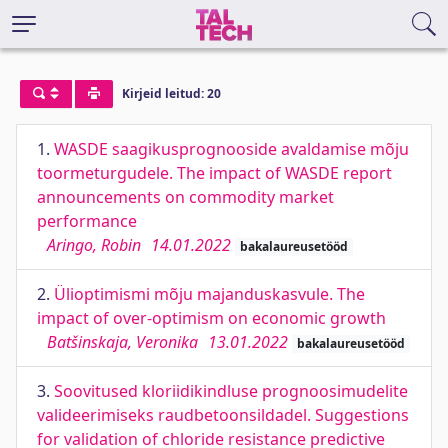
Kirjeid leitud: 20
1.
WASDE saagikusprognooside avaldamise mõju
toormeturgudele. The impact of WASDE report
announcements on commodity market
performance
Aringo, Robin
14.01.2022
bakalaureusetööd
2.
Ülioptimismi mõju majanduskasvule. The
impact of over-optimism on economic growth
Batšinskaja, Veronika
13.01.2022
bakalaureusetööd
3.
Soovitused kloriidikindluse prognoosimudelite
valideerimiseks raudbetoonsildadel. Suggestions
for validation of chloride resistance predictive