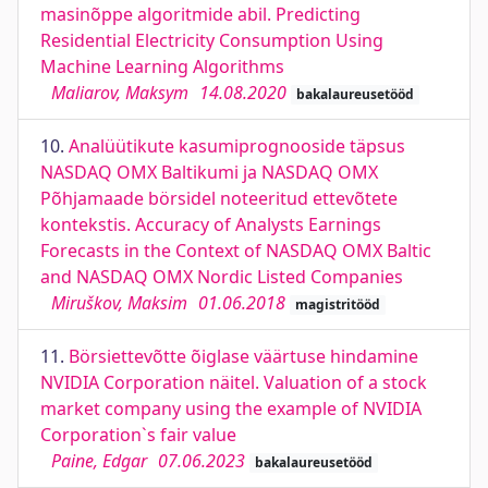
masinõppe algoritmide abil. Predicting
Residential Electricity Consumption Using
Machine Learning Algorithms
Maliarov, Maksym
14.08.2020
bakalaureusetööd
10.
Analüütikute kasumiprognooside täpsus
NASDAQ OMX Baltikumi ja NASDAQ OMX
Põhjamaade börsidel noteeritud ettevõtete
kontekstis. Accuracy of Analysts Earnings
Forecasts in the Context of NASDAQ OMX Baltic
and NASDAQ OMX Nordic Listed Companies
Miruškov, Maksim
01.06.2018
magistritööd
11.
Börsiettevõtte õiglase väärtuse hindamine
NVIDIA Corporation näitel. Valuation of a stock
market company using the example of NVIDIA
Corporation`s fair value
Paine, Edgar
07.06.2023
bakalaureusetööd