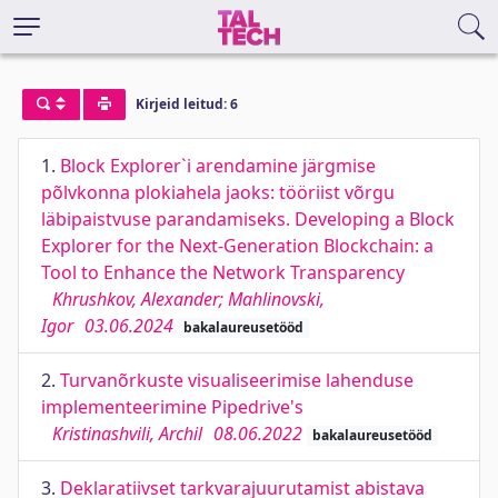
Kirjeid leitud: 6
1.
Block Explorer`i arendamine järgmise
põlvkonna plokiahela jaoks: tööriist võrgu
läbipaistvuse parandamiseks. Developing a Block
Explorer for the Next-Generation Blockchain: a
Tool to Enhance the Network Transparency
Khrushkov, Alexander; Mahlinovski,
Igor
03.06.2024
bakalaureusetööd
2.
Turvanõrkuste visualiseerimise lahenduse
implementeerimine Pipedrive's
Kristinashvili, Archil
08.06.2022
bakalaureusetööd
3.
Deklaratiivset tarkvarajuurutamist abistava