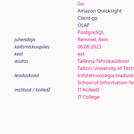
Go
Amazon Quicksight
Client-go
OLAP
PostgreSQL
juhendaja
Remmel, Rein
kaitsmiskuupäev
06.06.2023
keel
est
asutus
Tallinna Tehnikaülikool
Tallinn University of Tec
teaduskond
Infotehnoloogia teadus
School of Information T
instituut / kolledž
IT Kolledž
IT College