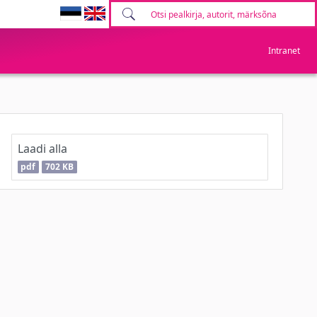
Intranet
Laadi alla
pdf
702 KB