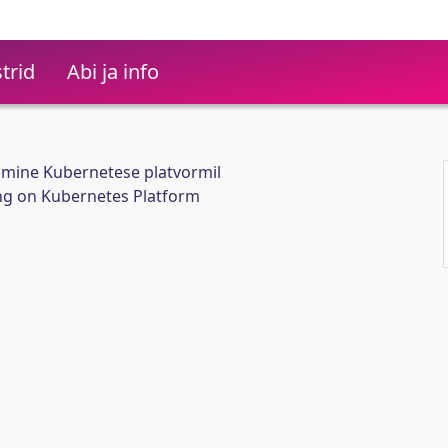
trid
Abi ja info
ine Kubernetese platvormil
ng on Kubernetes Platform