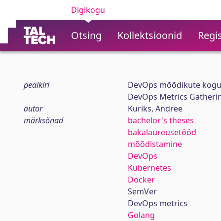
Digikogu
Otsing
Kollektsioonid
Regis
pealkiri
DevOps mõõdikute kogum
DevOps Metrics Gatheri
autor
Kuriks, Andree
märksõnad
bachelor's theses
bakalaureusetööd
mõõdistamine
DevOps
Kubernetes
Docker
SemVer
DevOps metrics
Golang