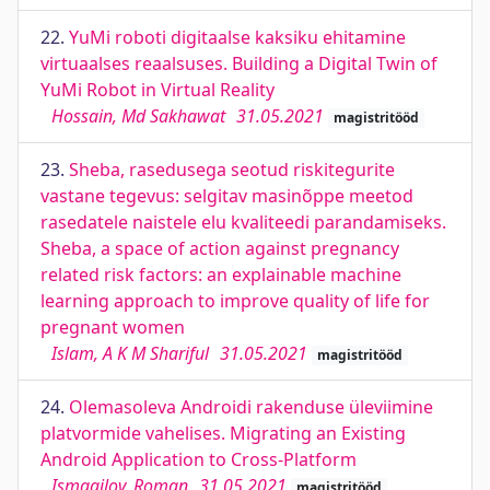
22.
YuMi roboti digitaalse kaksiku ehitamine
virtuaalses reaalsuses. Building a Digital Twin of
YuMi Robot in Virtual Reality
Hossain, Md Sakhawat
31.05.2021
magistritööd
23.
Sheba, rasedusega seotud riskitegurite
vastane tegevus: selgitav masinõppe meetod
rasedatele naistele elu kvaliteedi parandamiseks.
Sheba, a space of action against pregnancy
related risk factors: an explainable machine
learning approach to improve quality of life for
pregnant women
Islam, A K M Shariful
31.05.2021
magistritööd
24.
Olemasoleva Androidi rakenduse üleviimine
platvormide vahelises. Migrating an Existing
Android Application to Cross-Platform
Ismagilov, Roman
31.05.2021
magistritööd