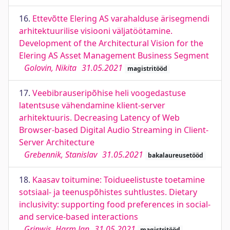
16.
Ettevõtte Elering AS varahalduse ärisegmendi
arhitektuurilise visiooni väljatöötamine.
Development of the Architectural Vision for the
Elering AS Asset Management Business Segment
Golovin, Nikita
31.05.2021
magistritööd
17.
Veebibrauseripõhise heli voogedastuse
latentsuse vähendamine klient-server
arhitektuuris. Decreasing Latency of Web
Browser-based Digital Audio Streaming in Client-
Server Architecture
Grebennik, Stanislav
31.05.2021
bakalaureusetööd
18.
Kaasav toitumine: Toidueelistuste toetamine
sotsiaal- ja teenuspõhistes suhtlustes. Dietary
inclusivity: supporting food preferences in social-
and service-based interactions
Grinwis, Harm Jan
31.05.2021
magistritööd