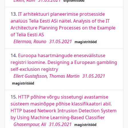
Elken, Rain
31.05.2021
diplomitööd
13.
IT arhitektuuri planeerimise protsesside
analüüs Telia Eesti ASi näitel. Analysis of the IT
Architecture Planning Processes on the Example
of Telia Eesti AS
Ellermaa, Rauno
31.05.2021
magistritööd
14.
Euroopa hasartmängude enesevälistuse
registri loomine. Designing a European gambling
self-exclusion registry
Ellert Gustafsson, Thomas Martin
31.05.2021
magistritööd
15.
HTTP põhine võrgu sissetungi avastamise
süsteem masinõppe põhise klassifikaatori abil.
HTTP based Network Intrusion Detection System
by Using Machine Learning-Based Classifier
Ghasempour, Ali
31.05.2021
magistritööd