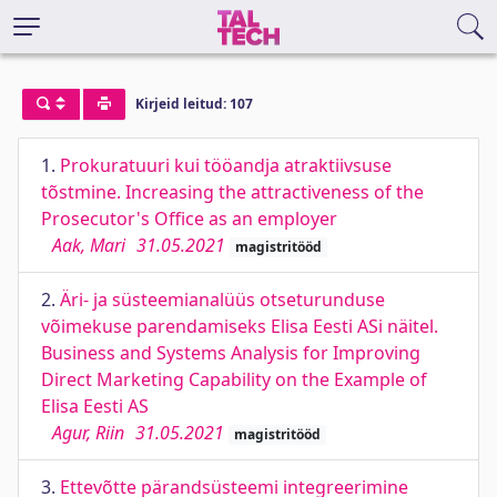
Kirjeid leitud: 107
1.
Prokuratuuri kui tööandja atraktiivsuse
tõstmine. Increasing the attractiveness of the
Prosecutor's Office as an employer
Aak, Mari
31.05.2021
magistritööd
2.
Äri- ja süsteemianalüüs otseturunduse
võimekuse parendamiseks Elisa Eesti ASi näitel.
Business and Systems Analysis for Improving
Direct Marketing Capability on the Example of
Elisa Eesti AS
Agur, Riin
31.05.2021
magistritööd
3.
Ettevõtte pärandsüsteemi integreerimine