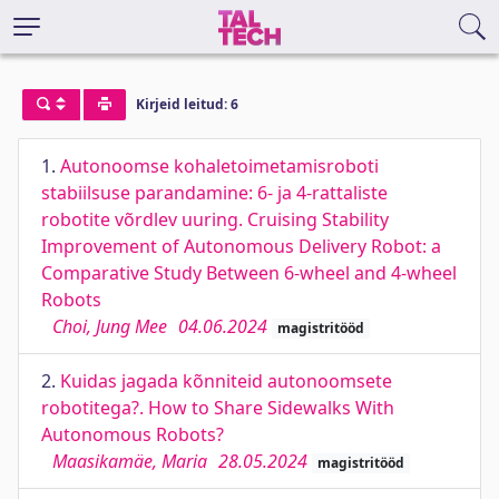
Kirjeid leitud: 6
1.
Autonoomse kohaletoimetamisroboti
stabiilsuse parandamine: 6- ja 4-rattaliste
robotite võrdlev uuring. Cruising Stability
Improvement of Autonomous Delivery Robot: a
Comparative Study Between 6-wheel and 4-wheel
Robots
Choi, Jung Mee
04.06.2024
magistritööd
2.
Kuidas jagada kõnniteid autonoomsete
robotitega?. How to Share Sidewalks With
Autonomous Robots?
Maasikamäe, Maria
28.05.2024
magistritööd