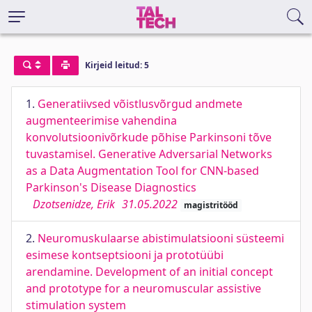
Kirjeid leitud: 5
1.
Generatiivsed võistlusvõrgud andmete
augmenteerimise vahendina
konvolutsioonivõrkude põhise Parkinsoni tõve
tuvastamisel. Generative Adversarial Networks
as a Data Augmentation Tool for CNN-based
Parkinson's Disease Diagnostics
Dzotsenidze, Erik
31.05.2022
magistritööd
2.
Neuromuskulaarse abistimulatsiooni süsteemi
esimese kontseptsiooni ja prototüübi
arendamine. Development of an initial concept
and prototype for a neuromuscular assistive
stimulation system