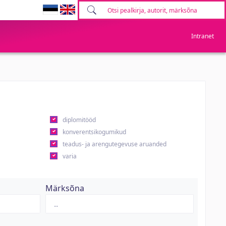
Intranet
diplomitööd
konverentsikogumikud
teadus- ja arengutegevuse aruanded
varia
Märksõna