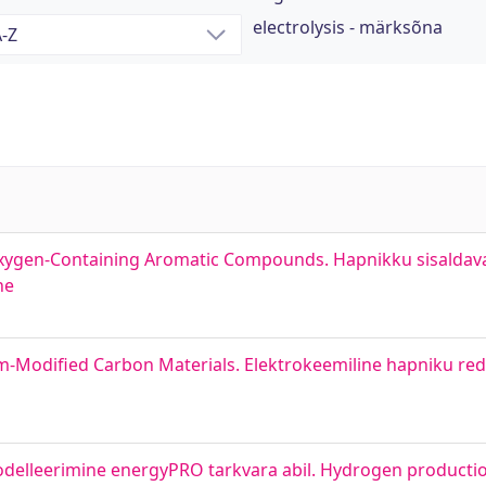
electrolysis - märksõna
Oxygen-Containing Aromatic Compounds. Hapnikku sisaldav
ne
m-Modified Carbon Materials. Elektrokeemiline hapniku r
odelleerimine energyPRO tarkvara abil. Hydrogen producti