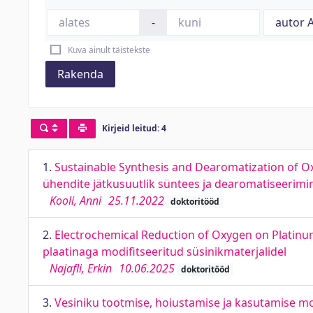
-
Kuva ainult täistekste
Rakenda
Kirjeid leitud: 4
1.
Sustainable Synthesis and Dearomatization of 
ühendite jätkusuutlik süntees ja dearomatiseerimi
Kooli, Anni
25.11.2022
doktoritööd
2.
Electrochemical Reduction of Oxygen on Platinu
plaatinaga modifitseeritud süsinikmaterjalidel
Najafli, Erkin
10.06.2025
doktoritööd
3.
Vesiniku tootmise, hoiustamise ja kasutamise m