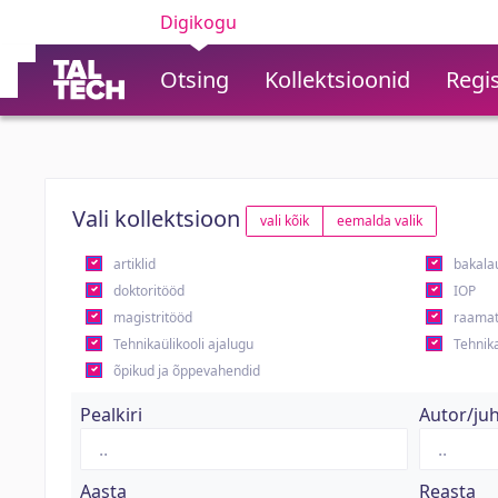
Digikogu
Otsing
Kollektsioonid
Regis
Vali kollektsioon
vali kõik
eemalda valik
artiklid
bakala
doktoritööd
IOP
magistritööd
raamat
Tehnikaülikooli ajalugu
Tehnika
õpikud ja õppevahendid
Pealkiri
Autor/ju
Aasta
Reasta