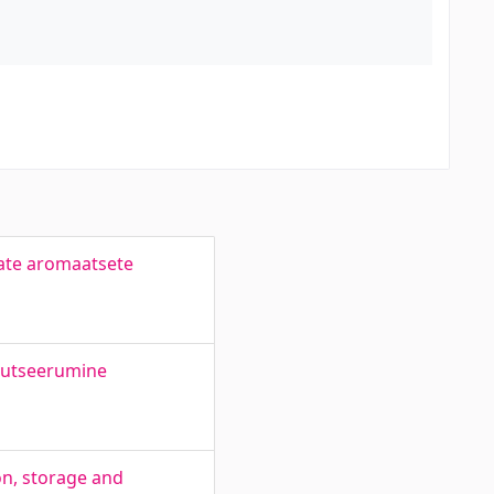
ate aromaatsete
edutseerumine
on, storage and