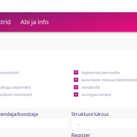
trid
Abi ja info
ureusetööd
digiteeritud perioodika
kaitsmisele minevad doktoritööd
ukogu väljaanded
standardid
ülikooli toimetised
uuringuaruanded
hendaja/koostaja
Struktuuriüksus
Register