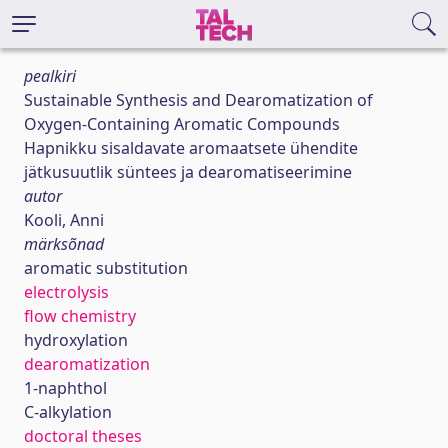
pealkiri
Sustainable Synthesis and Dearomatization of
Oxygen-Containing Aromatic Compounds
Hapnikku sisaldavate aromaatsete ühendite
jätkusuutlik süntees ja dearomatiseerimine
autor
Kooli, Anni
märksõnad
aromatic substitution
electrolysis
flow chemistry
hydroxylation
dearomatization
1-naphthol
C-alkylation
doctoral theses