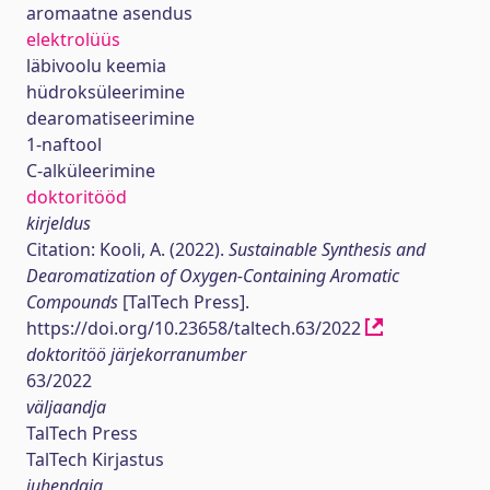
aromaatne asendus
elektrolüüs
läbivoolu keemia
hüdroksüleerimine
dearomatiseerimine
1-naftool
C-alküleerimine
doktoritööd
kirjeldus
Citation: Kooli, A. (2022).
Sustainable Synthesis and
Dearomatization of Oxygen-Containing Aromatic
Compounds
[TalTech Press].
https://doi.org/10.23658/taltech.63/2022
doktoritöö järjekorranumber
63/2022
väljaandja
TalTech Press
TalTech Kirjastus
juhendaja