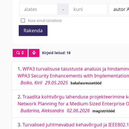
-
Kuva ainult täistekste
Rakenda
Kirjeid leitud: 18
1.
WPA3 turvalisuse täiustuste analüüs ja hindamin
WPA3 Security Enhancements with Implementation
Boiko, Kiril
29.05.2025
bakalaureusetööd
2.
Traadita kohtvõrgu lahenduse projekteerimine k
Network Planning for a Medium-Sized Enterprise O
Budarina, Aleksandra
02.06.2026
magistritööd
3.
Turvalised juhtmevabad kehavõrgud ja IEEE802.