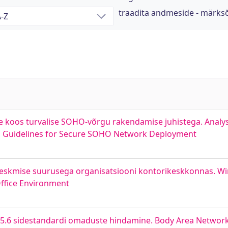
traadita andmeside - märks
e koos turvalise SOHO-võrgu rakendamise juhistega. Analys
 Guidelines for Secure SOHO Network Deployment
eskmise suurusega organisatsiooni kontorikeskkonnas. Wir
ffice Environment
15.6 sidestandardi omaduste hindamine. Body Area Netwo