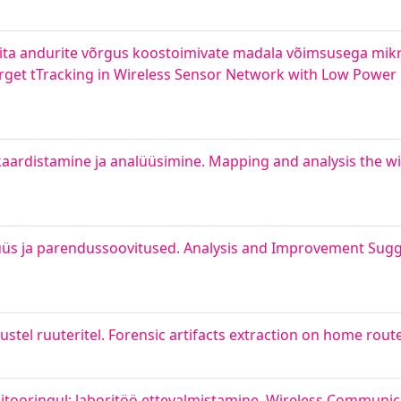
adita andurite võrgus koostoimivate madala võimsusega mikr
-Target tTracking in Wireless Sensor Network with Low Powe
a kaardistamine ja analüüsimine. Mapping and analysis the w
alüüs ja parendussoovitused. Analysis and Improvement Sugg
tel ruuteritel. Forensic artifacts extraction on home rout
tooringul: laboritöö ettevalmistamine. Wireless Communic