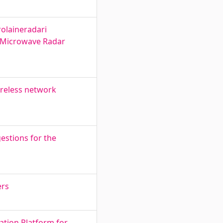
olaineradari
r Microwave Radar
ireless network
estions for the
ers
ation Platform for