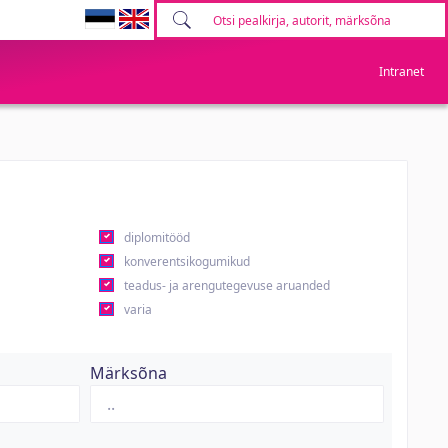
Intranet
diplomitööd
konverentsikogumikud
teadus- ja arengutegevuse aruanded
varia
Märksõna