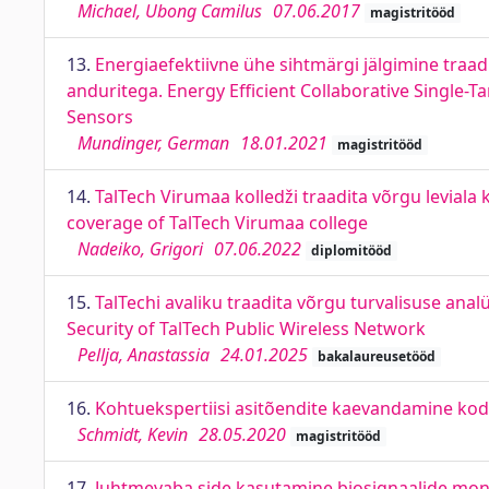
Michael, Ubong Camilus
07.06.2017
magistritööd
13.
Energiaefektiivne ühe sihtmärgi jälgimine tra
anduritega. Energy Efficient Collaborative Single
Sensors
Mundinger, German
18.01.2021
magistritööd
14.
TalTech Virumaa kolledži traadita võrgu levial
coverage of TalTech Virumaa college
Nadeiko, Grigori
07.06.2022
diplomitööd
15.
TalTechi avaliku traadita võrgu turvalisuse an
Security of TalTech Public Wireless Network
Pellja, Anastassia
24.01.2025
bakalaureusetööd
16.
Kohtuekspertiisi asitõendite kaevandamine kodus
Schmidt, Kevin
28.05.2020
magistritööd
17.
Juhtmevaba side kasutamine biosignaalide moni