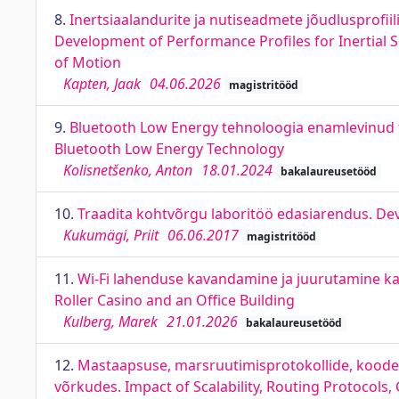
8.
Inertsiaalandurite ja nutiseadmete jõudlusprofiil
Development of Performance Profiles for Inertial S
of Motion
Kapten, Jaak
04.06.2026
magistritööd
9.
Bluetooth Low Energy tehnoloogia enamlevinud t
Bluetooth Low Energy Technology
Kolisnetšenko, Anton
18.01.2024
bakalaureusetööd
10.
Traadita kohtvõrgu laboritöö edasiarendus. De
Kukumägi, Priit
06.06.2017
magistritööd
11.
Wi-Fi lahenduse kavandamine ja juurutamine kas
Roller Casino and an Office Building
Kulberg, Marek
21.01.2026
bakalaureusetööd
12.
Mastaapsuse, marsruutimisprotokollide, koodeks
võrkudes. Impact of Scalability, Routing Protocols,