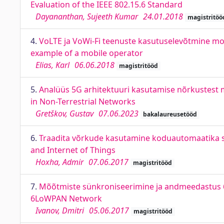
Evaluation of the IEEE 802.15.6 Standard
Dayananthan, Sujeeth Kumar
24.01.2018
magistritöö
4.
VoLTE ja VoWi-Fi teenuste kasutuselevõtmine mob
example of a mobile operator
Elias, Karl
06.06.2018
magistritööd
5.
Analüüs 5G arhitektuuri kasutamise nõrkustest m
in Non-Terrestrial Networks
Gretškov, Gustav
07.06.2023
bakalaureusetööd
6.
Traadita võrkude kasutamine koduautomaatika sü
and Internet of Things
Hoxha, Admir
07.06.2017
magistritööd
7.
Mõõtmiste sünkroniseerimine ja andmeedastus 
6LoWPAN Network
Ivanov, Dmitri
05.06.2017
magistritööd