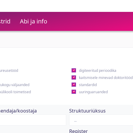
trid
Abi ja info
ureusetööd
digiteeritud perioodika
kaitsmisele minevad doktoritööd
ukogu väljaanded
standardid
ülikooli toimetised
uuringuaruanded
hendaja/koostaja
Struktuuriüksus
Register