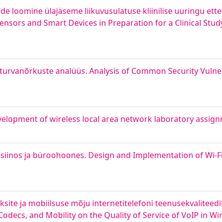
ide loomine ülajäseme liikuvusulatuse kliinilise uuringu ett
ensors and Smart Devices in Preparation for a Clinical Stu
urvanõrkuste analüüs. Analysis of Common Security Vulnera
velopment of wireless local area network laboratory assig
iinos ja büroohoones. Design and Implementation of Wi-Fi 
ite ja mobiilsuse mõju internetitelefoni teenusekvaliteedi
 Codecs, and Mobility on the Quality of Service of VoIP in 