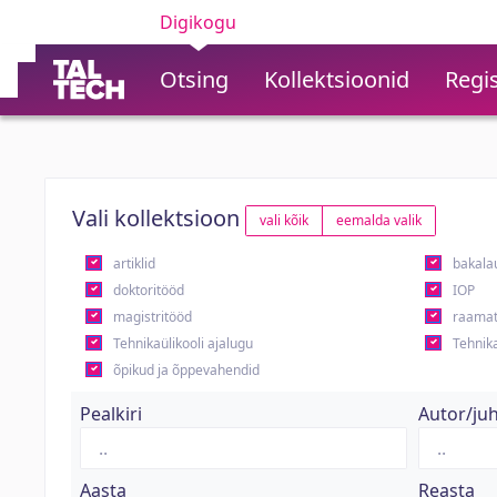
Digikogu
Otsing
Kollektsioonid
Regis
Vali kollektsioon
vali kõik
eemalda valik
artiklid
bakala
doktoritööd
IOP
magistritööd
raamat
Tehnikaülikooli ajalugu
Tehnika
õpikud ja õppevahendid
Pealkiri
Autor/ju
Aasta
Reasta