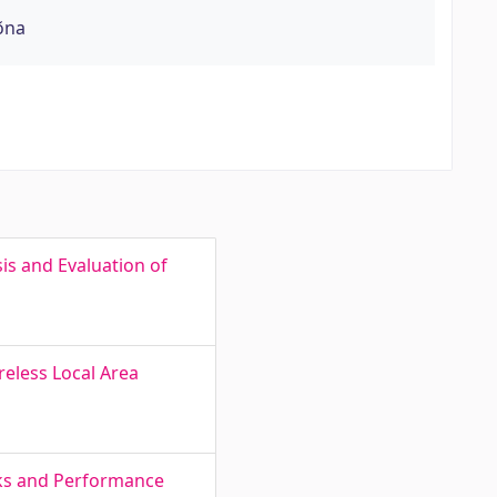
õna
is and Evaluation of
eless Local Area
rks and Performance