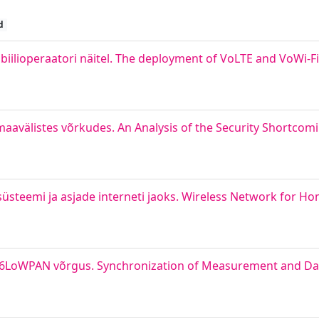
d
iilioperaatori näitel. The deployment of VoLTE and VoWi-Fi
aavälistes võrkudes. An Analysis of the Security Shortcomi
steemi ja asjade interneti jaoks. Wireless Network for 
6LoWPAN võrgus. Synchronization of Measurement and Dat