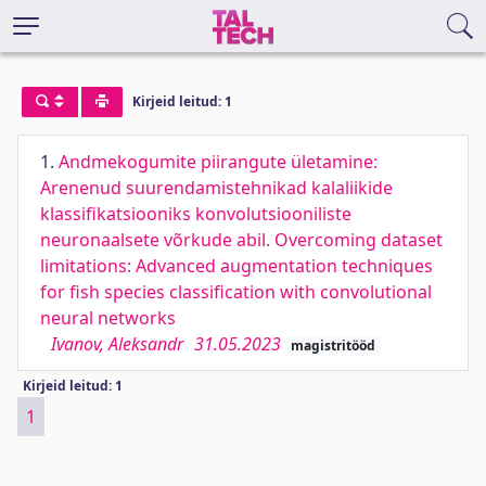
Kirjeid leitud: 1
1.
Andmekogumite piirangute ületamine:
Arenenud suurendamistehnikad kalaliikide
klassifikatsiooniks konvolutsiooniliste
neuronaalsete võrkude abil. Overcoming dataset
limitations: Advanced augmentation techniques
for fish species classification with convolutional
neural networks
Ivanov, Aleksandr
31.05.2023
magistritööd
Kirjeid leitud: 1
1