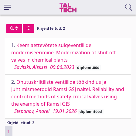
Kirjeid leitud: 2
1.
Keemiaettevõtete sulgeventiilide
moderniseerimine. Modernization of shut-off
valves in chemical plants
Savitski, Aleksei
09.06.2023
diplomitööd
2.
Ohutuskriitiliste ventiilide töökindlus ja
juhtimismeetodid Ramsi GSJ näitel. Reliability and
control methods of safety-critical valves using
the example of Ramsi GIS
Stepanov, Andrei
19.01.2026
diplomitööd
Kirjeid leitud: 2
1